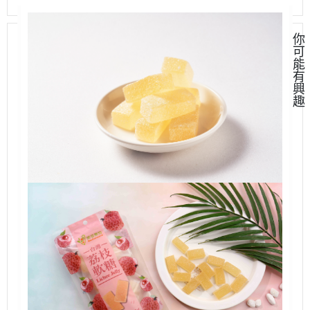
你
可
能
有
興
趣