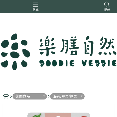
選單
搜尋
一樂鶴
大瑪
日日旺
綜神
駿伸
休閒食品
海苔/堅果/糖果