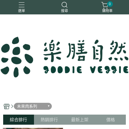
0
選單
搜尋
購物車
一樂鶴
大瑪
日日旺
綜神
駿伸
未來肉系列
綜合排行
熱銷排行
最新上架
價格