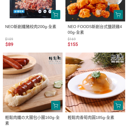
NEO新創纖豬絞肉200g-全素
NEO FOODS新創台式鹽蔬雞4
00g-全素
$109
$169
$89
$155
輕鬆肉纖の大腸包小腸160g-全
輕鬆肉香筍肉圓185g-全素
素