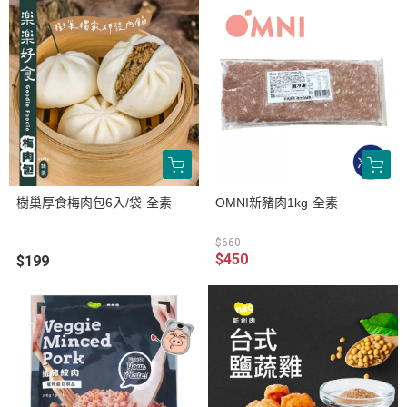
樹巢厚食梅肉包6入/袋-全素
OMNI新豬肉1kg-全素
$660
$450
$199