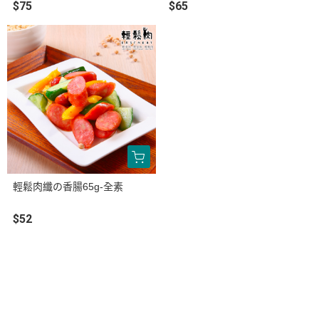
$75
$65
輕鬆肉纖の香腸65g-全素
$52
關於
全部商品
付款方式說明