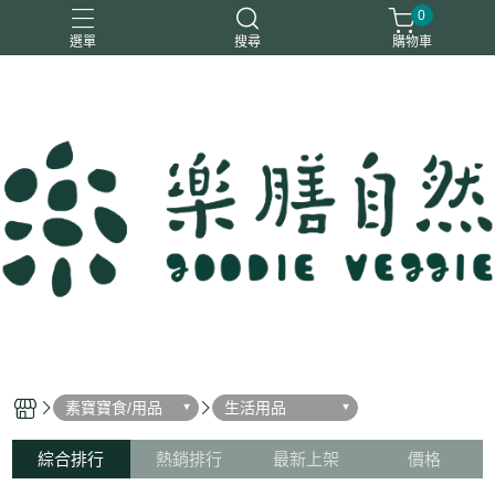
0
選單
搜尋
購物車
一樂鶴
大瑪
日日旺
綜神
駿伸
素寶寶食/用品
生活用品
綜合排行
熱銷排行
最新上架
價格