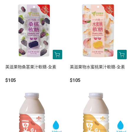
美滋果物桑葚果汁軟糖-全素
美滋果物水蜜桃果汁軟糖-全素
$105
$105