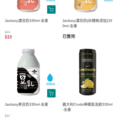
Jacksoy濃豆奶330ml-全素
Jacksoy濃豆奶(砂糖無添加)33
0ml-全素
$31
已售完
$23
Jacksoy黑豆奶330ml-全素
義大利Crodo檸檬氣泡飲330ml
-全素
$31