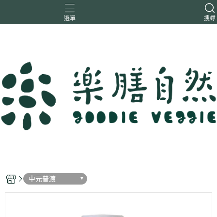
選單
搜尋
一樂鶴
大瑪
日日旺
綜神
駿伸
中元普渡