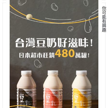
你
可
能
有
興
趣