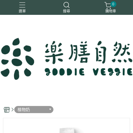
0
選單
搜尋
購物車
一樂鶴
大瑪
日日旺
綜神
駿伸
植物奶