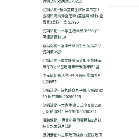
銷價199 效期20270212
促銷活動~植芮堂仿生膠原蛋白富士
雪櫻私密純淨靈芝粉 (蔓越莓風味)-全
素買3盒送一盒 $1990
促銷活動～本家生機仙草凍350g*3
碗促銷價$119
新品促銷~ 連淨苦茶油系列商品新品
促銷價95折
促銷活動 ~購買味榮海太郎田舍味海
帶芽70g*2包贈送味榮米麴味噌1盒
中元節促銷活動~熱浪島/阿瑪麵系列
促銷95折
促銷活動~ 囍丸蔬食丸子燒 促銷價$2
59 保存期限 20260825
促銷活動～本家生機日式冷豆腐250
g-促銷價$42 保存期限20260821
活動促銷 ~ 購買小森葡萄糖胺2罐 送
綜合水果穀片1罐
促銷活動～曼寧玫瑰純露*3瓶送玫瑰