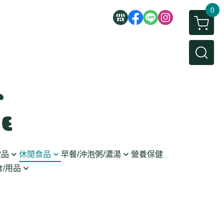
0
飲品
休閒食品
早餐/沖泡粥/濃湯
營養保健
/用品
/蜜餞/蒟蒻
即食粥/濃湯
穀麥片
利麵
/堅果/糖果
果醬