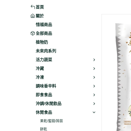
首頁
米粉/冬粉
藥材
關於
義大利麵
乾素料
惜福商品
全部商品
植物奶
未來肉系列
活力蔬菜
冷藏
冷凍
調味香辛料
即食食品
沖調/休閒飲品
休閒食品
果乾/蜜餞/蒟蒻
餅乾