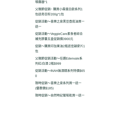
噴霧器*1
父親節促銷~ 購買小森蛋白飲系列1
包送奇亞籽200g*1包
促銷活動～喜樂之泉黑豆壺底油買一
送一
促銷活動～VeggieCare素食者綜合
補充膠囊五盒促銷價3900元
促銷～購買印加果油2瓶送佳穎麥片1
包
父親節促銷活動～任選Edenvale系
列紅/白酒 2瓶$999
促銷活動～INAH無酒精系列特價$65
0
限時促銷～喜樂之泉系列買一送一
(優惠價$185)
限時促銷～自然時記葡萄乾買一送一