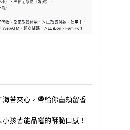
冷凍）
黑貓宅急便（冷藏）
外島）
配代收
全家取貨付款
7-11取貨付款
信用卡
WebATM
超商條碼
7-11 iBon
FamiPort
了海苔夾心，帶給你齒頰留香
人小孩皆能品嚐的酥脆口感！