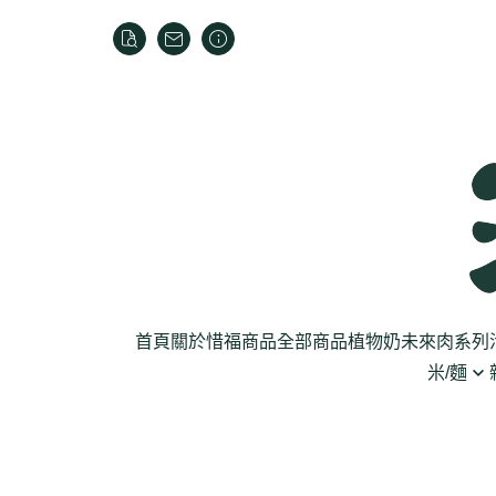
首頁
關於
惜福商品
全部商品
植物奶
未來肉系列
米/麵
芽菜菇蕈
米
乾貨
葉菜
泡麵
罐頭
根莖
麵條
麵粉/沾粉