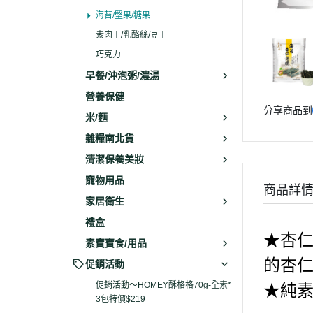
海苔/堅果/糖果
素肉干/乳酪絲/豆干
巧克力
早餐/沖泡粥/濃湯
營養保健
分享商品到
米/麵
雜糧南北貨
清潔保養美妝
寵物用品
商品詳
家居衛生
禮盒
★
杏
素寶寶食/用品
的杏
促銷活動
促銷活動～HOMEY酥格格70g-全素*
★純
3包特價$219