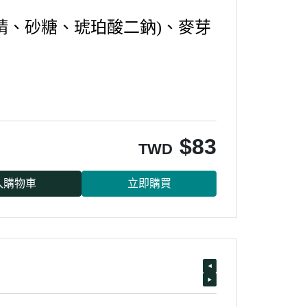
糊精、砂糖、琥珀酸二鈉)、麥芽
$
83
TWD
入購物車
立即購買