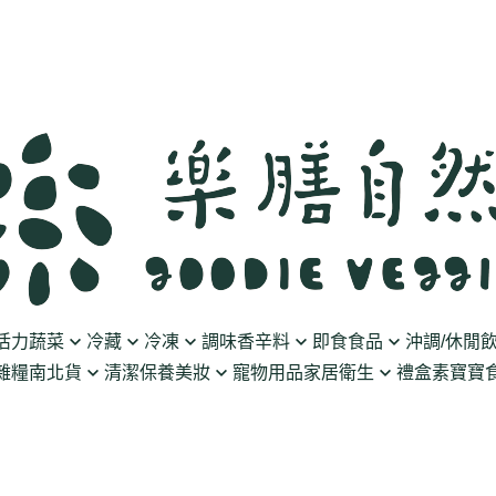
活力蔬菜
冷藏
冷凍
調味香辛料
即食食品
沖調/休閒
雜糧南北貨
清潔保養美妝
寵物用品
家居衛生
禮盒
素寶寶食
豆製品
素火腿/素香腸/蔬菜捲
油/醋
泡菜/涼拌
沖調豆奶/穀飲
果乾
清潔用品
波瑟沙
食物泥
優格
素排/素肉/魚排/燒肉
鹽/糖
調理包
黑麥汁/無酒精飲
餅乾
化妝品
沛柏 Pipper Standard
米精/米麵/義大
醬料
丸子/蒟蒻/豆腐/火鍋料
醬油/油膏
麵包/包子/饅頭
養生茶湯
海苔
保養品
米餅/零食