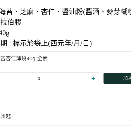
: 海苔、芝麻、杏仁、醬油粉(醬酒、麥芽
阿拉伯膠
40g
期 : 標示於袋上(西元年/月/日)
苔杏仁薄燒40g-全素
加
有興趣