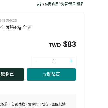
干/乳酪絲/豆干
休閒食品
海苔/堅果/糖果
力
942856025
仁薄燒40g-全素
$
83
TWD
入購物車
立即購買
家取貨
貨到付款
實體門市取貨
國際快遞