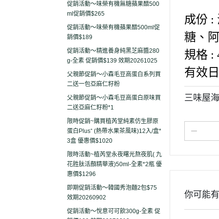
促銷活動～味榮有機無糖蘋果醋500
ml促銷價$265
成份 
促銷活動～味榮有機蘋果醋500ml促
糖、
銷價$189
促銷活動～精進養身純黑芝麻醬280
規格 : 
g-全素 促銷價$139 效期20261025
有效日
父親節促銷～小森毛豆高蛋白系列買
二送一包亞麻仁籽粉
三味屋海
父親節促銷～小森毛豆高蛋白原味買
二送亞麻仁籽粉*1
限時促銷~購買植芮堂純素仿生膠原
蛋白Plus⁺ (熱帶水果茶風味)12入/盒*
3盒 優惠價$1020
限時活動~植芮堂永夜曙光熬夜肌( 九
花胜肽活顏精華液)50ml-全素*2瓶 優
惠價$1296
即期促銷活動～韓國秀泡麵2包$75
你可能
效期20260902
促銷活動～悅意可可飲300g-全素 促