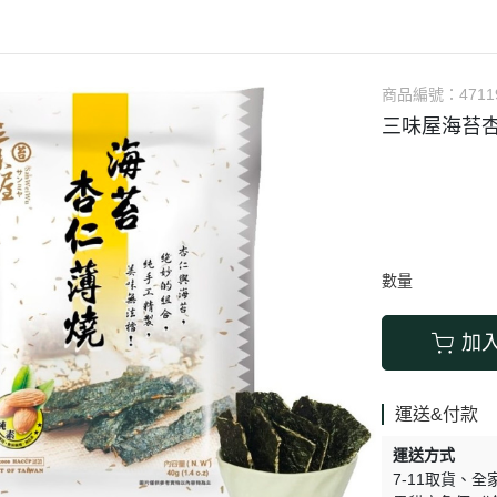
涼拌/沙拉
調理漿
香料/調味粉包
抓餅/粽子/糕
果汁
素肉
麓之華
生活用品
素料
炸物
沾拌醬
水餃/餛飩/鍋貼
咖啡/茶/巧克力
巧克
植芮堂
湯底
素三牲
即煮醬/湯/咖哩
冷凍點心/湯圓
商品編號：
4711
純素奶油/起司
湯品/羹
味噌/味霖
素香鬆
三味屋海苔杏
天貝/醬料/素旦
高湯/湯底
涼拌
蒟蒻
冰淇淋
數量
加
運送&付款
運送方式
7-11取貨
全