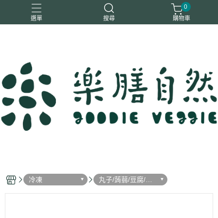
0
選單
搜尋
購物車
一樂鶴
大瑪
日日旺
綜神
駿伸
冷凍
丸子/蒟蒻/豆腐/火
鍋料