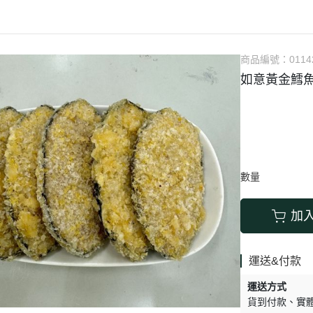
涼拌/沙拉
調理漿
香料/調味粉包
抓餅/粽子/糕
果汁
素肉
麓之華
生活用品
素料
炸物
沾拌醬
水餃/餛飩/鍋貼
咖啡/茶/巧克力
巧克
植芮堂
湯底
素三牲
即煮醬/湯/咖哩
冷凍點心/湯圓
商品編號：
0114
純素奶油/起司
湯品/羹
味噌/味霖
素香鬆
如意黃金鱈魚
天貝/醬料/素旦
高湯/湯底
涼拌
蒟蒻
冰淇淋
數量
加
運送&付款
運送方式
貨到付款
實