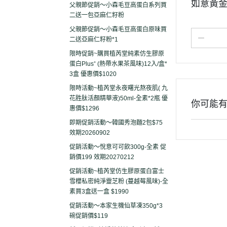
如意黃金
父親節促銷～小森毛豆高蛋白系列買
二送一包亞麻仁籽粉
父親節促銷～小森毛豆高蛋白原味買
二送亞麻仁籽粉*1
限時促銷~購買植芮堂純素仿生膠原
蛋白Plus⁺ (熱帶水果茶風味)12入/盒*
3盒 優惠價$1020
限時活動~植芮堂永夜曙光熬夜肌( 九
花胜肽活顏精華液)50ml-全素*2瓶 優
你可能
惠價$1296
即期促銷活動～韓國秀泡麵2包$75
效期20260902
促銷活動～悅意可可飲300g-全素 促
銷價199 效期20270212
促銷活動~植芮堂仿生膠原蛋白富士
雪櫻私密純淨靈芝粉 (蔓越莓風味)-全
素買3盒送一盒 $1990
促銷活動～本家生機仙草凍350g*3
碗促銷價$119