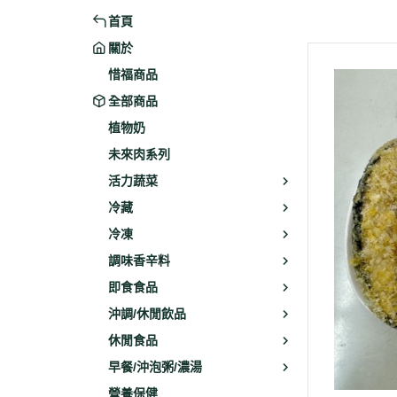
首頁
米粉/冬粉
藥材
關於
義大利麵
乾素料
惜福商品
全部商品
植物奶
未來肉系列
活力蔬菜
冷藏
冷凍
調味香辛料
即食食品
沖調/休閒飲品
休閒食品
早餐/沖泡粥/濃湯
營養保健