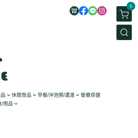
0
飲品
休閒食品
早餐/沖泡粥/濃湯
營養保健
/用品
/蜜餞/蒟蒻
即食粥/濃湯
穀麥片
利麵
/堅果/糖果
果醬