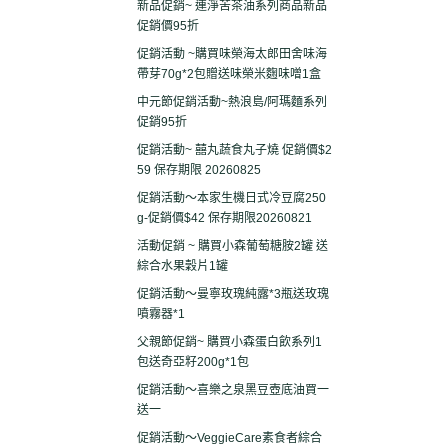
新品促銷~ 連淨苦茶油系列商品新品
促銷價95折
促銷活動 ~購買味榮海太郎田舍味海
帶芽70g*2包贈送味榮米麴味噌1盒
中元節促銷活動~熱浪島/阿瑪麵系列
促銷95折
促銷活動~ 囍丸蔬食丸子燒 促銷價$2
59 保存期限 20260825
促銷活動～本家生機日式冷豆腐250
g-促銷價$42 保存期限20260821
活動促銷 ~ 購買小森葡萄糖胺2罐 送
綜合水果穀片1罐
促銷活動～曼寧玫瑰純露*3瓶送玫瑰
噴霧器*1
父親節促銷~ 購買小森蛋白飲系列1
包送奇亞籽200g*1包
促銷活動～喜樂之泉黑豆壺底油買一
送一
促銷活動～VeggieCare素食者綜合