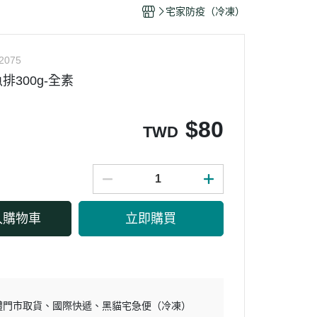
干/乳酪絲/豆干
宅家防疫（冷凍）
力
2075
排300g-全素
$
80
TWD
入購物車
立即購買
體門市取貨
國際快遞
黑貓宅急便（冷凍）