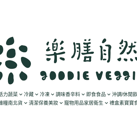
活力蔬菜
冷藏
冷凍
調味香辛料
即食食品
沖調/休閒
雜糧南北貨
清潔保養美妝
寵物用品
家居衛生
禮盒
素寶寶食
豆製品
素火腿/素香腸/蔬菜捲
油/醋
泡菜/涼拌
沖調豆奶/穀飲
果乾
清潔用品
波瑟沙
食物泥
優格
素排/素肉/魚排/燒肉
鹽/糖
調理包
黑麥汁/無酒精飲
餅乾
化妝品
沛柏 Pipper Standard
米精/米麵/義大
醬料
丸子/蒟蒻/豆腐/火鍋料
醬油/油膏
麵包/包子/饅頭
養生茶湯
海苔
保養品
米餅/零食