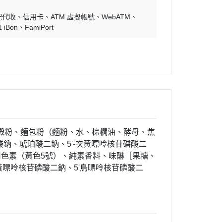
配代收
信用卡
ATM 虛擬帳號
WebATM
1 iBon
FamiPort
澱粉、麵包粉（麵粉、水、棕櫚油、酵母、焦
鈉、琥珀酸二鈉、5'-次黃嘌呤核苷磷酸二
食用色素（黃色5號）、純素香料、味醂［果糖、
嘌呤核苷磷酸二鈉、5'鳥嘌呤核苷磷酸二