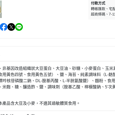
付款方式
轉帳匯款
宅
超商條碼
7-1
情
、非基因改造組織狀大豆蛋白、大豆油、砂糖、小麥蛋白、玉米
食用黃色四號、食用黃色五號）、鹽、海苔、純素調味料（L-麩酸
-鳥嘌呤核苷磷酸二鈉、DL-胺基丙酸、L-半胱氨酸鹽）、麵粉、
、米麴、糖、釀造酢、鹽、調味劑（胺基乙酸、檸檬酸鈉、5'次黃
本產品含大豆及小麥，不適其過敏體質食用。