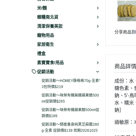
米/麵
雜糧南北貨
清潔保養美妝
分享商品到
寵物用品
家居衛生
禮盒
素寶寶食/用品
商品詳
促銷活動
成份：水
促銷活動～HOMEY酥格格70g-全素*
3包特價$219
糖色素、
鈉、5'
促銷活動～味榮有機無糖蘋果醋500
ml促銷價$265
水、糯米
鈉］
促銷活動～味榮有機蘋果醋500ml促
銷價$189
過敏原：
促銷活動～精進養身純黑芝麻醬280
g-全素 促銷價$139 效期20261025