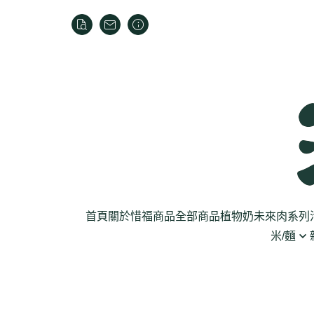
首頁
關於
惜福商品
全部商品
植物奶
未來肉系列
米/麵
芽菜菇蕈
米
乾貨
葉菜
泡麵
罐頭
根莖
麵條
麵粉/沾粉