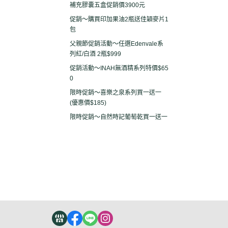
補充膠囊五盒促銷價3900元
促銷～購買印加果油2瓶送佳穎麥片1
包
父親節促銷活動～任選Edenvale系
列紅/白酒 2瓶$999
促銷活動～INAH無酒精系列特價$65
0
限時促銷～喜樂之泉系列買一送一
(優惠價$185)
限時促銷～自然時記葡萄乾買一送一