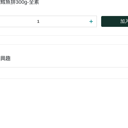
鱈魚排300g-全素
加
有興趣