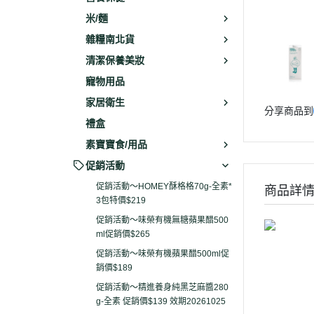
米/麵
雜糧南北貨
清潔保養美妝
寵物用品
家居衛生
分享商品到
禮盒
素寶寶食/用品
促銷活動
促銷活動～HOMEY酥格格70g-全素*
商品詳
3包特價$219
促銷活動～味榮有機無糖蘋果醋500
ml促銷價$265
促銷活動～味榮有機蘋果醋500ml促
銷價$189
促銷活動～精進養身純黑芝麻醬280
g-全素 促銷價$139 效期20261025