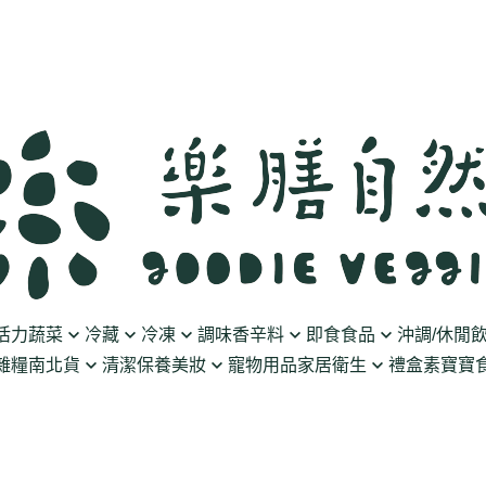
活力蔬菜
冷藏
冷凍
調味香辛料
即食食品
沖調/休閒
雜糧南北貨
清潔保養美妝
寵物用品
家居衛生
禮盒
素寶寶食
豆製品
素火腿/素香腸/蔬菜捲
油/醋
泡菜/涼拌
沖調豆奶/穀飲
果乾
清潔用品
波瑟沙
食物泥
優格
素排/素肉/魚排/燒肉
鹽/糖
調理包
黑麥汁/無酒精飲
餅乾
化妝品
沛柏 Pipper Standard
米精/米麵/義大
醬料
丸子/蒟蒻/豆腐/火鍋料
醬油/油膏
麵包/包子/饅頭
養生茶湯
海苔
保養品
米餅/零食