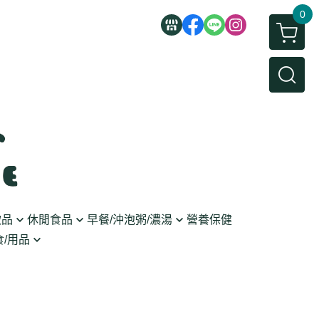
0
飲品
休閒食品
早餐/沖泡粥/濃湯
營養保健
/用品
/蜜餞/蒟蒻
即食粥/濃湯
穀麥片
利麵
/堅果/糖果
果醬