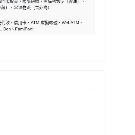
體門市取貨
國際快遞
黑貓宅急便（冷凍）
冷藏）
常溫物流（含外島）
配代收
信用卡
ATM 虛擬帳號
WebATM
1 iBon
FamiPort