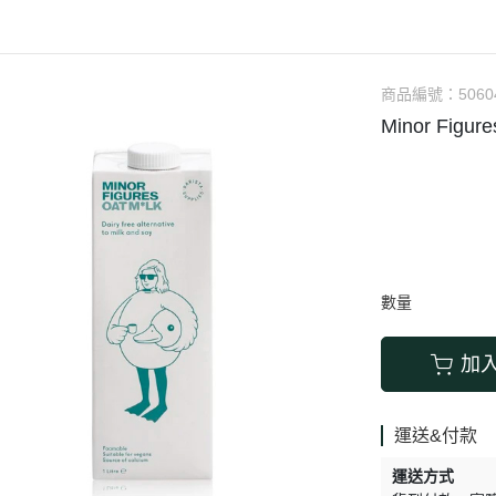
涼拌/沙拉
調理漿
香料/調味粉包
抓餅/粽子/糕
果汁
素肉
麓之華
生活用品
素料
炸物
沾拌醬
水餃/餛飩/鍋貼
咖啡/茶/巧克力
巧克
植芮堂
湯底
素三牲
即煮醬/湯/咖哩
冷凍點心/湯圓
商品編號：
5060
純素奶油/起司
湯品/羹
味噌/味霖
素香鬆
Minor Fi
天貝/醬料/素旦
高湯/湯底
涼拌
蒟蒻
冰淇淋
數量
加
運送&付款
運送方式