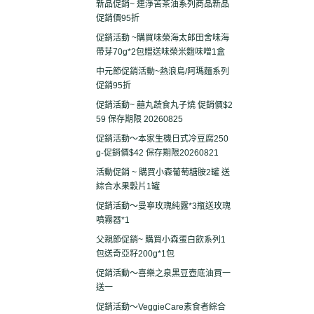
新品促銷~ 連淨苦茶油系列商品新品
促銷價95折
促銷活動 ~購買味榮海太郎田舍味海
帶芽70g*2包贈送味榮米麴味噌1盒
中元節促銷活動~熱浪島/阿瑪麵系列
促銷95折
促銷活動~ 囍丸蔬食丸子燒 促銷價$2
59 保存期限 20260825
促銷活動～本家生機日式冷豆腐250
g-促銷價$42 保存期限20260821
活動促銷 ~ 購買小森葡萄糖胺2罐 送
綜合水果穀片1罐
促銷活動～曼寧玫瑰純露*3瓶送玫瑰
噴霧器*1
父親節促銷~ 購買小森蛋白飲系列1
包送奇亞籽200g*1包
促銷活動～喜樂之泉黑豆壺底油買一
送一
促銷活動～VeggieCare素食者綜合