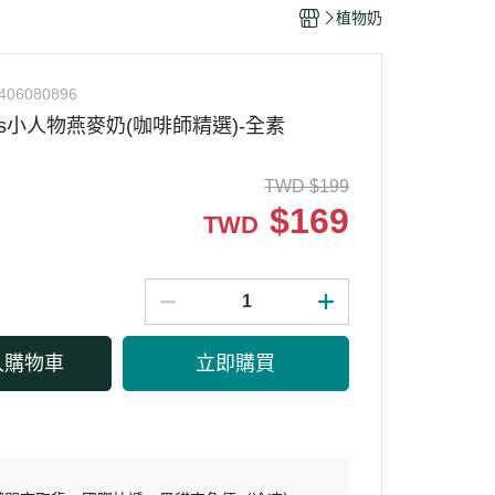
干/乳酪絲/豆干
植物奶
力
406080896
gures小人物燕麥奶(咖啡師精選)-全素
TWD
$
199
$
169
TWD
入購物車
立即購買