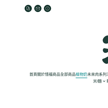
首頁
關於
惜福商品
全部商品
植物奶
未來肉系列
米/麵
芽菜菇蕈
米
乾貨
葉菜
泡麵
罐頭
根莖
麵條
麵粉/沾粉