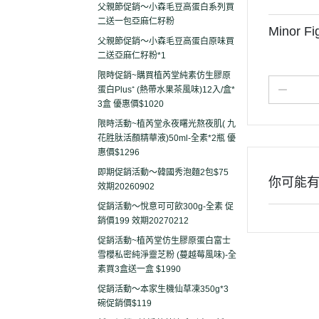
父親節促銷～小森毛豆高蛋白系列買
二送一包亞麻仁籽粉
Minor
父親節促銷～小森毛豆高蛋白原味買
二送亞麻仁籽粉*1
限時促銷~購買植芮堂純素仿生膠原
蛋白Plus⁺ (熱帶水果茶風味)12入/盒*
3盒 優惠價$1020
限時活動~植芮堂永夜曙光熬夜肌( 九
花胜肽活顏精華液)50ml-全素*2瓶 優
惠價$1296
即期促銷活動～韓國秀泡麵2包$75
你可能
效期20260902
促銷活動～悅意可可飲300g-全素 促
銷價199 效期20270212
促銷活動~植芮堂仿生膠原蛋白富士
雪櫻私密純淨靈芝粉 (蔓越莓風味)-全
素買3盒送一盒 $1990
促銷活動～本家生機仙草凍350g*3
碗促銷價$119