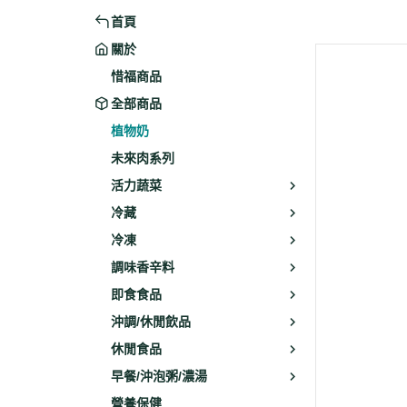
首頁
米粉/冬粉
藥材
關於
義大利麵
乾素料
惜福商品
全部商品
植物奶
未來肉系列
活力蔬菜
冷藏
冷凍
調味香辛料
即食食品
沖調/休閒飲品
休閒食品
早餐/沖泡粥/濃湯
營養保健