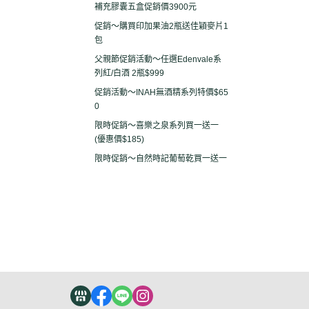
補充膠囊五盒促銷價3900元
促銷～購買印加果油2瓶送佳穎麥片1
包
父親節促銷活動～任選Edenvale系
列紅/白酒 2瓶$999
促銷活動～INAH無酒精系列特價$65
0
限時促銷～喜樂之泉系列買一送一
(優惠價$185)
限時促銷～自然時記葡萄乾買一送一