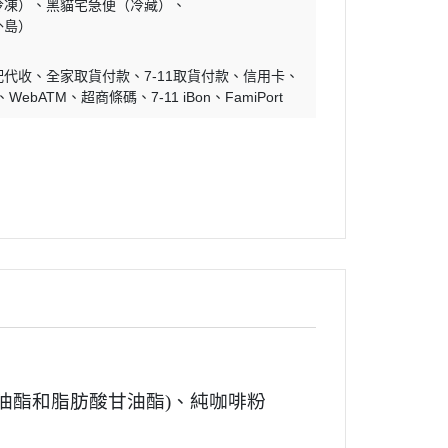
冷凍）
黑貓宅急便（冷藏）
外島）
配代收
全家取貨付款
7-11取貨付款
信用卡
WebATM
超商條碼
7-11 iBon
FamiPort
油酯和脂肪酸甘油酯)
、純咖啡粉