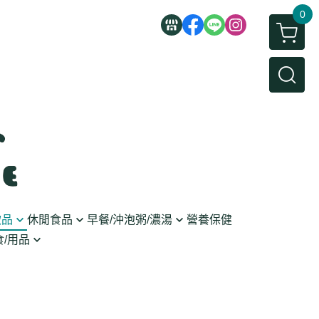
0
飲品
休閒食品
早餐/沖泡粥/濃湯
營養保健
/用品
/蜜餞/蒟蒻
即食粥/濃湯
穀麥片
利麵
/堅果/糖果
果醬