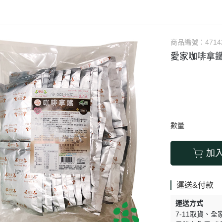
涼拌/沙拉
調理漿
香料/調味粉包
抓餅/粽子/糕
果汁
素肉
麓之華
生活用品
素料
炸物
沾拌醬
水餃/餛飩/鍋貼
咖啡/茶/巧克力
巧克
植芮堂
湯底
素三牲
即煮醬/湯/咖哩
冷凍點心/湯圓
商品編號：
4714
純素奶油/起司
湯品/羹
味噌/味霖
素香鬆
愛家咖啡拿鐵2
天貝/醬料/素旦
高湯/湯底
涼拌
蒟蒻
冰淇淋
數量
加
運送&付款
運送方式
7-11取貨
全