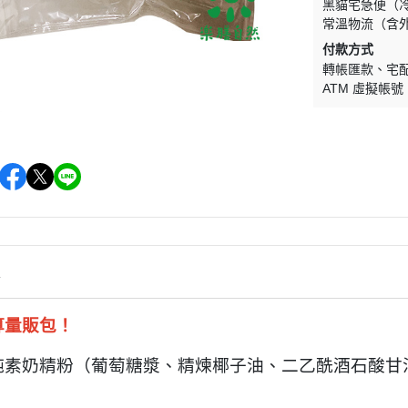
黑貓宅急便（
常溫物流（含
付款方式
轉帳匯款
宅
ATM 虛擬帳號
情
算量販包！
純素奶精粉（葡萄糖漿、精煉椰子油、二乙酰酒石酸甘