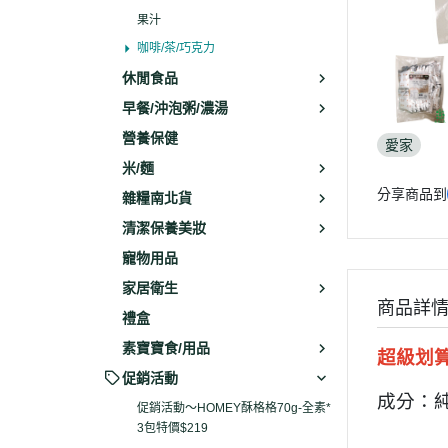
果汁
咖啡/茶/巧克力
休閒食品
早餐/沖泡粥/濃湯
營養保健
愛家
米/麵
分享商品到
雜糧南北貨
清潔保養美妝
寵物用品
家居衛生
商品詳
禮盒
素寶寶食/用品
超級划
促銷活動
成分：
促銷活動～HOMEY酥格格70g-全素*
3包特價$219