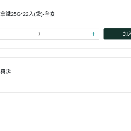
鐵25G*22入(袋)-全素
加
有興趣