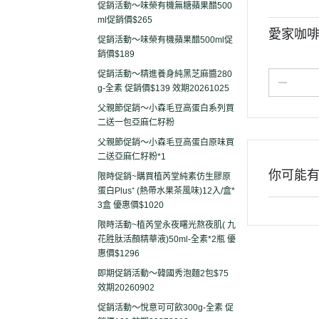
促銷活動～味榮有機無糖蘋果醋500
ml促銷價$265
愛家咖啡拿
促銷活動～味榮有機蘋果醋500ml促
銷價$189
促銷活動～精進養身純黑芝麻醬280
g-全素 促銷價$139 效期20261025
父親節促銷～小森毛豆高蛋白系列買
二送一包亞麻仁籽粉
父親節促銷～小森毛豆高蛋白原味買
二送亞麻仁籽粉*1
你可能
限時促銷~購買植芮堂純素仿生膠原
蛋白Plus⁺ (熱帶水果茶風味)12入/盒*
3盒 優惠價$1020
限時活動~植芮堂永夜曙光熬夜肌( 九
花胜肽活顏精華液)50ml-全素*2瓶 優
惠價$1296
即期促銷活動～韓國秀泡麵2包$75
效期20260902
促銷活動～悅意可可飲300g-全素 促