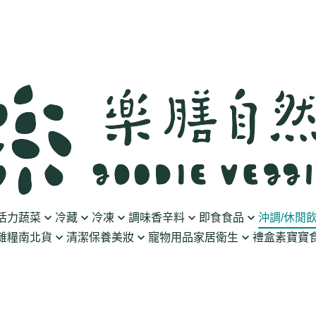
活力蔬菜
冷藏
冷凍
調味香辛料
即食食品
沖調/休閒
雜糧南北貨
清潔保養美妝
寵物用品
家居衛生
禮盒
素寶寶食
豆製品
素火腿/素香腸/蔬菜捲
油/醋
泡菜/涼拌
沖調豆奶/穀飲
果乾
清潔用品
波瑟沙
食物泥
優格
素排/素肉/魚排/燒肉
鹽/糖
調理包
黑麥汁/無酒精飲
餅乾
化妝品
沛柏 Pipper Standard
米精/米麵/義大
醬料
丸子/蒟蒻/豆腐/火鍋料
醬油/油膏
麵包/包子/饅頭
養生茶湯
海苔
保養品
米餅/零食