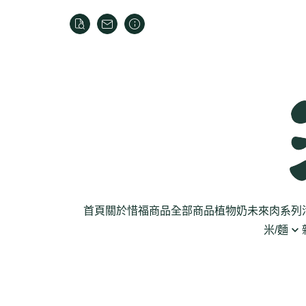
首頁
關於
惜福商品
全部商品
植物奶
未來肉系列
米/麵
芽菜菇蕈
米
乾貨
葉菜
泡麵
罐頭
根莖
麵條
麵粉/沾粉