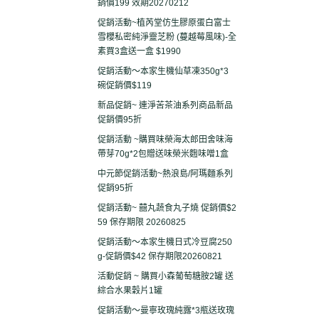
銷價199 效期20270212
促銷活動~植芮堂仿生膠原蛋白富士
雪櫻私密純淨靈芝粉 (蔓越莓風味)-全
素買3盒送一盒 $1990
促銷活動～本家生機仙草凍350g*3
碗促銷價$119
新品促銷~ 連淨苦茶油系列商品新品
促銷價95折
促銷活動 ~購買味榮海太郎田舍味海
帶芽70g*2包贈送味榮米麴味噌1盒
中元節促銷活動~熱浪島/阿瑪麵系列
促銷95折
促銷活動~ 囍丸蔬食丸子燒 促銷價$2
59 保存期限 20260825
促銷活動～本家生機日式冷豆腐250
g-促銷價$42 保存期限20260821
活動促銷 ~ 購買小森葡萄糖胺2罐 送
綜合水果穀片1罐
促銷活動～曼寧玫瑰純露*3瓶送玫瑰