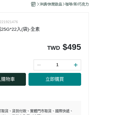
干/乳酪絲/豆干
沖調/休閒飲品
咖啡/茶/巧克力
力
221921476
5G*22入(袋)-全素
$
495
TWD
入購物車
立即購買
家取貨
貨到付款
實體門市取貨
國際快遞