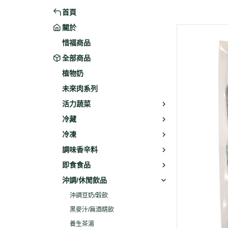
首頁
米粉/冬粉
藥材
關於
義大利麵
乾素料
惜福商品
全部商品
植物奶
未來肉系列
活力蔬菜
冷藏
冷凍
調味香辛料
即食食品
沖調/休閒飲品
沖調豆奶/穀飲
黑麥汁/無酒精飲
養生茶湯