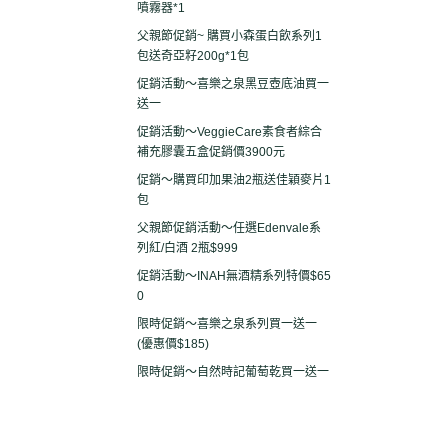
噴霧器*1
父親節促銷~ 購買小森蛋白飲系列1
包送奇亞籽200g*1包
促銷活動～喜樂之泉黑豆壺底油買一
送一
促銷活動～VeggieCare素食者綜合
補充膠囊五盒促銷價3900元
促銷～購買印加果油2瓶送佳穎麥片1
包
父親節促銷活動～任選Edenvale系
列紅/白酒 2瓶$999
促銷活動～INAH無酒精系列特價$65
0
限時促銷～喜樂之泉系列買一送一
(優惠價$185)
限時促銷～自然時記葡萄乾買一送一