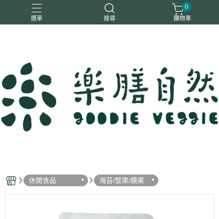
0
選單
搜尋
購物車
一樂鶴
大瑪
日日旺
綜神
駿伸
休閒食品
海苔/堅果/糖果