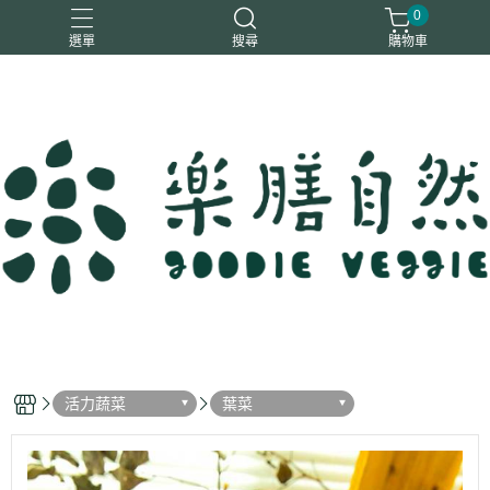
0
選單
搜尋
購物車
一樂鶴
大瑪
日日旺
綜神
駿伸
活力蔬菜
葉菜