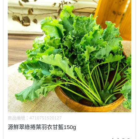
商品編號：
4710751520127
源鮮翠綠捲葉羽衣甘藍150g