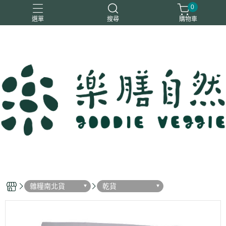
0
選單
搜尋
購物車
一樂鶴
大瑪
日日旺
綜神
駿伸
雜糧南北貨
乾貨