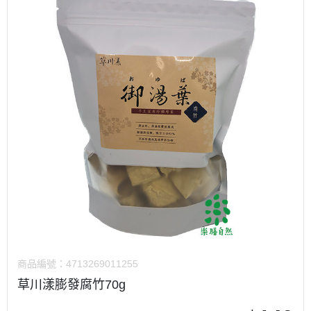
商品編號：
4713269011255
草川漾膨發腐竹70g