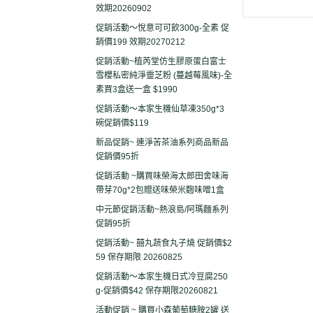
效期20260902
促銷活動～悅意可可飲300g-全素 促
銷價199 效期20270212
促銷活動~植芮堂仿生膠原蛋白富士
雪櫻私密純淨靈芝粉 (蔓越莓風味)-全
素買3盒送一盒 $1990
促銷活動～本家生機仙草凍350g*3
碗促銷價$119
新品促銷~ 連淨苦茶油系列商品新品
促銷價95折
促銷活動 ~購買味榮海太郎田舍味海
帶芽70g*2包贈送味榮米麴味噌1盒
中元節促銷活動~熱浪島/阿瑪麵系列
促銷95折
促銷活動~ 囍丸蔬食丸子燒 促銷價$2
59 保存期限 20260825
促銷活動～本家生機日式冷豆腐250
g-促銷價$42 保存期限20260821
活動促銷 ~ 購買小森葡萄糖胺2罐 送