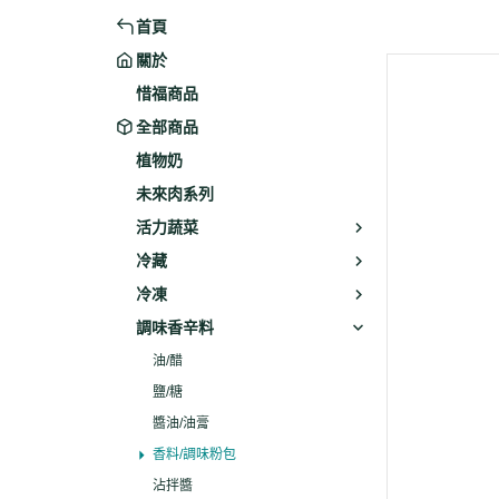
首頁
米粉/冬粉
藥材
關於
義大利麵
乾素料
惜福商品
全部商品
植物奶
未來肉系列
活力蔬菜
冷藏
冷凍
調味香辛料
油/醋
鹽/糖
醬油/油膏
香料/調味粉包
沾拌醬