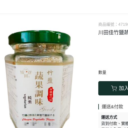
涼拌/沙拉
調理漿
香料/調味粉包
抓餅/粽子/糕
果汁
素肉
麓之華
生活用品
素料
炸物
沾拌醬
水餃/餛飩/鍋貼
咖啡/茶/巧克力
巧克
植芮堂
湯底
素三牲
即煮醬/湯/咖哩
冷凍點心/湯圓
商品編號：
4719
純素奶油/起司
湯品/羹
味噌/味霖
素香鬆
川田佳竹鹽蔬
天貝/醬料/素旦
高湯/湯底
涼拌
蒟蒻
冰淇淋
數量
加
運送&付款
運送方式
貨到付款
實