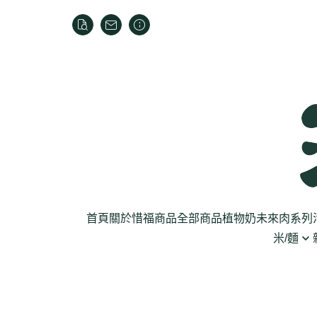
首頁
關於
惜福商品
全部商品
植物奶
未來肉系列
米/麵
芽菜菇蕈
米
乾貨
葉菜
泡麵
罐頭
根莖
麵條
麵粉/沾粉