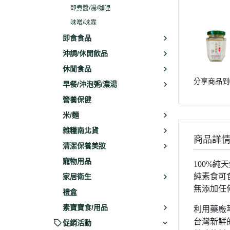
即煮醬/湯/咖哩
味噌/味霖
即食食品
沖調/休閒飲品
休閒食品
分享商品到
早餐/沖泡粥/濃湯
營養保健
米/麵
雜糧南北貨
商品詳
清潔保養美妝
寵物用品
100%純
純素食可
家居衛生
無添加任
禮盒
素寶寶食/用品
利用藥廠
台灣新鮮
促銷活動