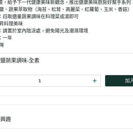
理，給予下一代健康美味新觀念，推出健康美味廚房好幫手系列
竹鹽、蔬果萃取物（海苔、松茸、高麗菜、紅蘿蔔、玉米、香菇）
：舀取適量蔬果調味在料理菜或湯即可
提昇料理美味
：請置於室內陰涼處，避免陽光及潮濕環境
：一年
灣
鹽蔬果調味-全素
加
有興趣