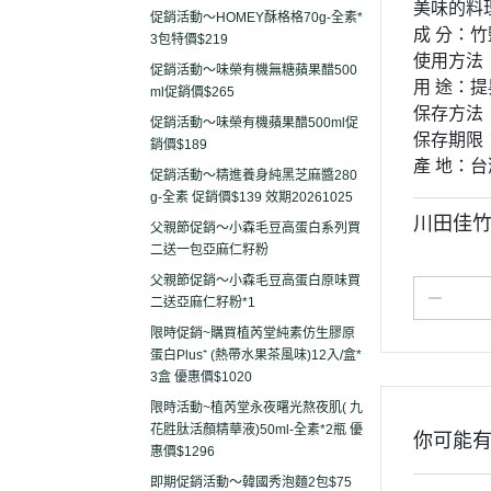
美味的料
促銷活動～HOMEY酥格格70g-全素*
成 分：
3包特價$219
使用方法
促銷活動～味榮有機無糖蘋果醋500
用 途：
ml促銷價$265
保存方法
促銷活動～味榮有機蘋果醋500ml促
保存期限
銷價$189
產 地：台
促銷活動～精進養身純黑芝麻醬280
g-全素 促銷價$139 效期20261025
川田佳竹
父親節促銷～小森毛豆高蛋白系列買
二送一包亞麻仁籽粉
父親節促銷～小森毛豆高蛋白原味買
二送亞麻仁籽粉*1
限時促銷~購買植芮堂純素仿生膠原
蛋白Plus⁺ (熱帶水果茶風味)12入/盒*
3盒 優惠價$1020
限時活動~植芮堂永夜曙光熬夜肌( 九
花胜肽活顏精華液)50ml-全素*2瓶 優
你可能
惠價$1296
即期促銷活動～韓國秀泡麵2包$75