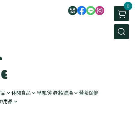
0
飲品
休閒食品
早餐/沖泡粥/濃湯
營養保健
/用品
/蜜餞/蒟蒻
即食粥/濃湯
穀麥片
利麵
/堅果/糖果
果醬