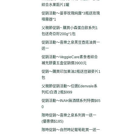
綜合水果穀片1罐
促銷活動～曼寧玫瑰純露*3瓶送玫瑰
噴霧器*1
父親節促銷~ 購買小森蛋白飲系列1
包送奇亞籽200g*1包
促銷活動～喜樂之泉黑豆壺底油買一
送一
促銷活動～VeggieCare素食者綜合
補充膠囊五盒促銷價3900元
促銷～購買印加果油2瓶送佳穎麥片1
包
父親節促銷活動～任選Edenvale系
列紅/白酒 2瓶$999
促銷活動～INAH無酒精系列特價$65
0
限時促銷～喜樂之泉系列買一送一
(優惠價$185)
限時促銷～自然時記葡萄乾買一送一