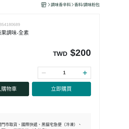
干/乳酪絲/豆干
調味香辛料
香料/調味粉包
力
854180689
果調味-全素
$
200
TWD
入購物車
立即購買
體門市取貨
國際快遞
黑貓宅急便（冷凍）