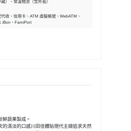
冷藏）
常溫物流（含外島）
配代收
信用卡
ATM 虛擬帳號
WebATM
1 iBon
FamiPort
新鮮蔬果製成。
次的清淡的口感川田佳體貼現代主婦追求天然