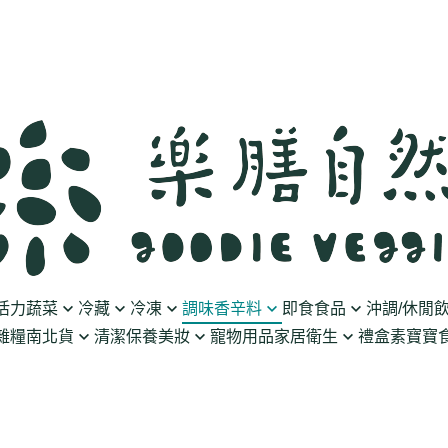
活力蔬菜
冷藏
冷凍
調味香辛料
即食食品
沖調/休閒
雜糧南北貨
清潔保養美妝
寵物用品
家居衛生
禮盒
素寶寶食
豆製品
素火腿/素香腸/蔬菜捲
油/醋
泡菜/涼拌
沖調豆奶/穀飲
果乾
清潔用品
波瑟沙
食物泥
優格
素排/素肉/魚排/燒肉
鹽/糖
調理包
黑麥汁/無酒精飲
餅乾
化妝品
沛柏 Pipper Standard
米精/米麵/義大
醬料
丸子/蒟蒻/豆腐/火鍋料
醬油/油膏
麵包/包子/饅頭
養生茶湯
海苔
保養品
米餅/零食