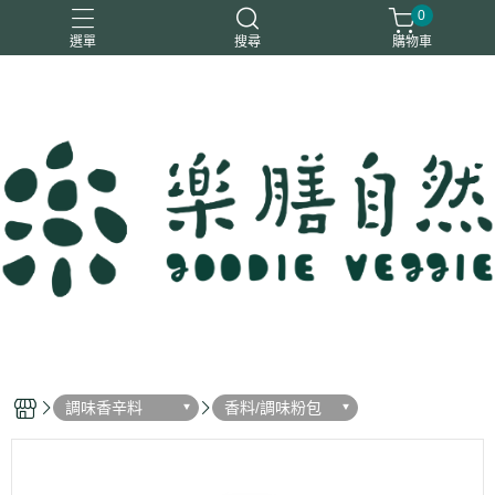
0
選單
搜尋
購物車
一樂鶴
大瑪
日日旺
綜神
駿伸
調味香辛料
香料/調味粉包