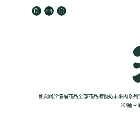
首頁
關於
惜福商品
全部商品
植物奶
未來肉系列
米/麵
芽菜菇蕈
米
乾貨
葉菜
泡麵
罐頭
根莖
麵條
麵粉/沾粉