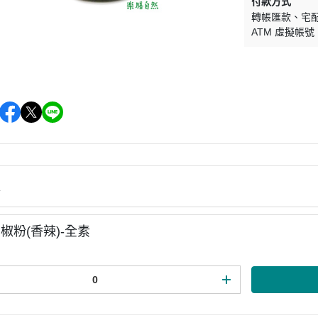
付款方式
轉帳匯款
宅
ATM 虛擬帳號
情
椒粉(香辣)-全素