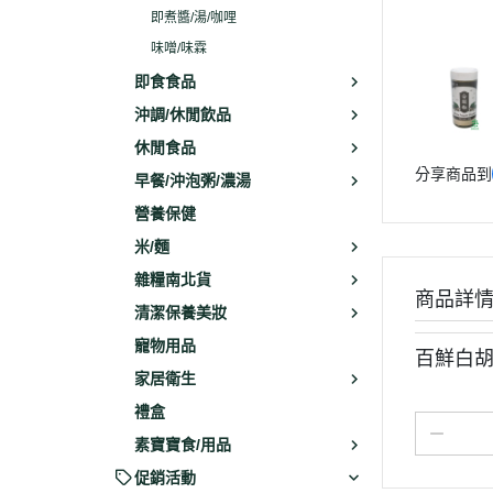
即煮醬/湯/咖哩
味噌/味霖
即食食品
沖調/休閒飲品
休閒食品
分享商品到
早餐/沖泡粥/濃湯
營養保健
米/麵
雜糧南北貨
商品詳
清潔保養美妝
寵物用品
百鮮白胡
家居衛生
禮盒
素寶寶食/用品
促銷活動