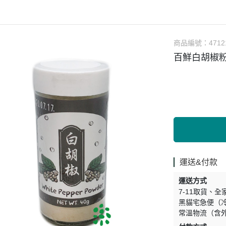
涼拌/沙拉
調理漿
香料/調味粉包
抓餅/粽子/糕
果汁
素肉
麓之華
生活用品
素料
炸物
沾拌醬
水餃/餛飩/鍋貼
咖啡/茶/巧克力
巧克
植芮堂
湯底
素三牲
即煮醬/湯/咖哩
冷凍點心/湯圓
商品編號：
4712
純素奶油/起司
湯品/羹
味噌/味霖
素香鬆
百鮮白胡椒粉
天貝/醬料/素旦
高湯/湯底
涼拌
蒟蒻
冰淇淋
運送&付款
運送方式
7-11取貨
全
黑貓宅急便（
常溫物流（含