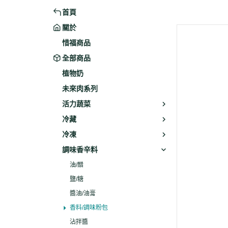
首頁
米粉/冬粉
藥材
關於
義大利麵
乾素料
惜福商品
全部商品
植物奶
未來肉系列
活力蔬菜
冷藏
冷凍
調味香辛料
油/醋
鹽/糖
醬油/油膏
香料/調味粉包
沾拌醬