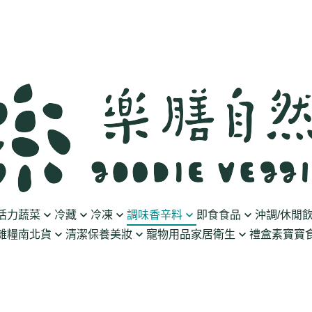
活力蔬菜
冷藏
冷凍
調味香辛料
即食食品
沖調/休閒
雜糧南北貨
清潔保養美妝
寵物用品
家居衛生
禮盒
素寶寶食
豆製品
素火腿/素香腸/蔬菜捲
油/醋
泡菜/涼拌
沖調豆奶/穀飲
果乾
清潔用品
波瑟沙
食物泥
優格
素排/素肉/魚排/燒肉
鹽/糖
調理包
黑麥汁/無酒精飲
餅乾
化妝品
沛柏 Pipper Standard
米精/米麵/義大
醬料
丸子/蒟蒻/豆腐/火鍋料
醬油/油膏
麵包/包子/饅頭
養生茶湯
海苔
保養品
米餅/零食