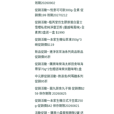
效期20260902
促銷活動～悅意可可飲300g-全素 促
銷價199 效期20270212
促銷活動~植芮堂仿生膠原蛋白富士
雪櫻私密純淨靈芝粉 (蔓越莓風味)-全
素買3盒送一盒 $1990
促銷活動～本家生機仙草凍350g*3
碗促銷價$119
新品促銷~ 連淨苦茶油系列商品新品
促銷價95折
促銷活動 ~購買味榮海太郎田舍味海
帶芽70g*2包贈送味榮米麴味噌1盒
中元節促銷活動~熱浪島/阿瑪麵系列
促銷95折
促銷活動~ 囍丸蔬食丸子燒 促銷價$2
59 保存期限 20260825
促銷活動～本家生機日式冷豆腐250
g-促銷價$42 保存期限20260821
活動促銷 ~ 購買小森葡萄糖胺2罐 送