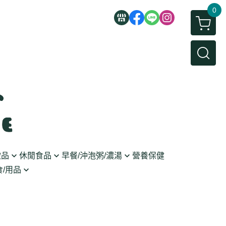
0
飲品
休閒食品
早餐/沖泡粥/濃湯
營養保健
/用品
/蜜餞/蒟蒻
即食粥/濃湯
穀麥片
利麵
/堅果/糖果
果醬