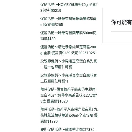
促銷活動～HOMEY酥格格70g-全素*
3包特價$219
促銷活動～味榮有機無糖蘋果醋500
你可能
ml促銷價$265
促銷活動～味榮有機蘋果醋500ml促
銷價$189
促銷活動～精進養身純黑芝麻醬280
g-全素 促銷價$139 效期20261025
父親節促銷～小森毛豆高蛋白系列買
二送一包亞麻仁籽粉
父親節促銷～小森毛豆高蛋白原味買
二送亞麻仁籽粉*1
限時促銷~購買植芮堂純素仿生膠原
蛋白Plus⁺ (熱帶水果茶風味)12入/盒*
3盒 優惠價$1020
限時活動~植芮堂永夜曙光熬夜肌( 九
花胜肽活顏精華液)50ml-全素*2瓶 優
惠價$1296
即期促銷活動～韓國秀泡麵2包$75