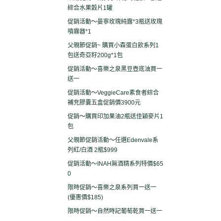
綜合水果穀片1罐
促銷活動～曼寧玫瑰純露*3瓶送玫瑰
噴霧器*1
父親節促銷~ 購買小森蛋白飲系列1
包送奇亞籽200g*1包
促銷活動～喜樂之泉黑豆壺底油買一
送一
促銷活動～VeggieCare素食者綜合
補充膠囊五盒促銷價3900元
促銷～購買印加果油2瓶送佳穎麥片1
包
父親節促銷活動～任選Edenvale系
列紅/白酒 2瓶$999
促銷活動～INAH無酒精系列特價$65
0
限時促銷～喜樂之泉系列買一送一
(優惠價$185)
限時促銷～自然時記葡萄乾買一送一