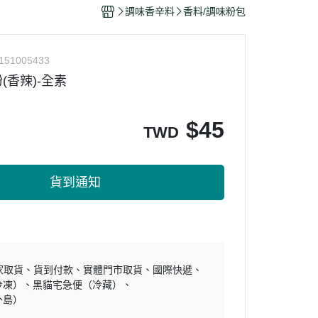
干/乳酪絲/豆干
調味香辛料
香料/調味粉包
力
151005433
(香辣)-全素
$
45
TWD
貨到通知
家取貨
貨到付款
實體門市取貨
國際快遞
冷凍）
黑貓宅急便（冷藏）
外島）