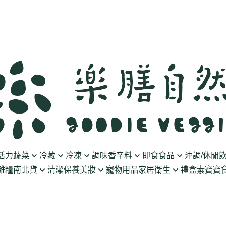
活力蔬菜
冷藏
冷凍
調味香辛料
即食食品
沖調/休閒
雜糧南北貨
清潔保養美妝
寵物用品
家居衛生
禮盒
素寶寶食
豆製品
素火腿/素香腸/蔬菜捲
油/醋
泡菜/涼拌
沖調豆奶/穀飲
果乾
清潔用品
波瑟沙
食物泥
優格
素排/素肉/魚排/燒肉
鹽/糖
調理包
黑麥汁/無酒精飲
餅乾
化妝品
沛柏 Pipper Standard
米精/米麵/義大
醬料
丸子/蒟蒻/豆腐/火鍋料
醬油/油膏
麵包/包子/饅頭
養生茶湯
海苔
保養品
米餅/零食