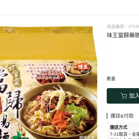
涼拌/沙拉
調理漿
香料/調味粉包
抓餅/粽子/糕
果汁
素肉
麓之華
生活用品
素料
炸物
沾拌醬
水餃/餛飩/鍋貼
咖啡/茶/巧克力
巧克
植芮堂
湯底
素三牲
即煮醬/湯/咖哩
冷凍點心/湯圓
商品編號：
4710
純素奶油/起司
湯品/羹
味噌/味霖
素香鬆
味王當歸藥膳
天貝/醬料/素旦
高湯/湯底
涼拌
蒟蒻
冰淇淋
數量
加
運送&付款
運送方式
7-11取貨
全