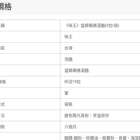
規格
名稱
《味王》當歸藥膳湯麵(4包/袋)
味王
國家
台灣
泡麵
當歸藥膳湯麵
規格
85克*4包
葷
型式
袋裝
方法
避免陽光直射，常溫保存
期限
六個月
麵體:麵粉、棕櫚油、樹薯粉、食鹽、海藻酸