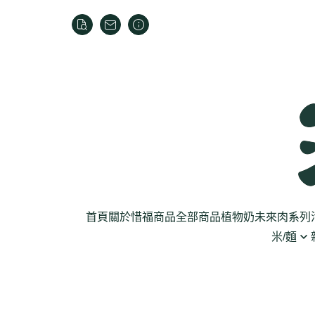
首頁
關於
惜福商品
全部商品
植物奶
未來肉系列
米/麵
芽菜菇蕈
米
乾貨
葉菜
泡麵
罐頭
根莖
麵條
麵粉/沾粉