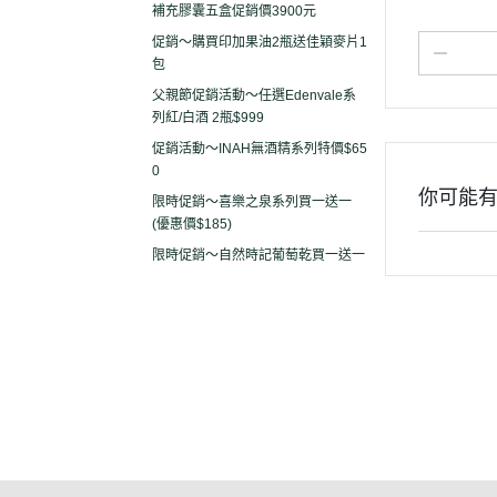
補充膠囊五盒促銷價3900元
促銷～購買印加果油2瓶送佳穎麥片1
包
父親節促銷活動～任選Edenvale系
列紅/白酒 2瓶$999
促銷活動～INAH無酒精系列特價$65
0
你可能
限時促銷～喜樂之泉系列買一送一
(優惠價$185)
限時促銷～自然時記葡萄乾買一送一