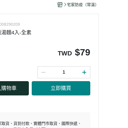
干/乳酪絲/豆干
宅家防疫（常溫）
力
008290209
湯麵4入-全素
$
79
TWD
入購物車
立即購買
家取貨
貨到付款
實體門市取貨
國際快遞