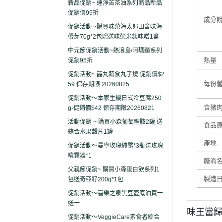
新品促銷~ 連淨苦茶油系列商品新品
促銷價95折
成分
促銷活動 ~購買味榮海太郎田舍味海
帶芽70g*2包贈送味榮米麴味噌1盒
中元節促銷活動~熱浪島/阿瑪麵系列
熱量
促銷95折
促銷活動~ 囍丸蔬食丸子燒 促銷價$2
每份
59 保存期限 20260825
促銷活動～本家生機日式冷豆腐250
含豬
g-促銷價$42 保存期限20260821
活動促銷 ~ 購買小森葡萄糖胺2罐 送
食品
綜合水果穀片1罐
產地
促銷活動～曼寧玫瑰純露*3瓶送玫瑰
噴霧器*1
廠商
父親節促銷~ 購買小森蛋白飲系列1
製造
包送奇亞籽200g*1包
促銷活動～喜樂之泉黑豆壺底油買一
送一
味王當歸
促銷活動～VeggieCare素食者綜合