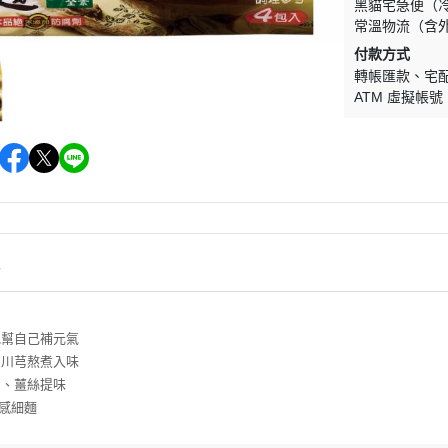
黑貓宅急便（
常溫物流（含
付款方式
轉帳匯款
宅
ATM 虛擬帳號
情
地幫自己補元氣
、川芎熬煮入味
油、薑絲提味
感細麵