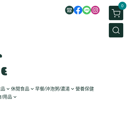
0
飲品
休閒食品
早餐/沖泡粥/濃湯
營養保健
/用品
/蜜餞/蒟蒻
即食粥/濃湯
穀麥片
利麵
/堅果/糖果
果醬