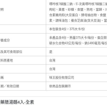
嘌呤核?磷酸二鈉、5'-次黃嘌呤核?磷酸
說明
枸杞、黃耆、砂糖、食鹽、熟地、當歸、川
合素豬肉粉(大豆蛋白、酵母抽出物、食鹽
素，調味油包：複合芝麻油(含大豆油)、當
本包裝含4份，375大卡/份
本產品含4份，熱量375大卡/每份、蛋白質
營養成分
碳水化合物43公克/每份、鈉1480毫克/每
肉及其可食用部位
是
原料原產地
台灣
台灣
名稱
味王股份有限公司
日期／有效日期
依商品包裝顯示
藥膳湯麵4入-全素