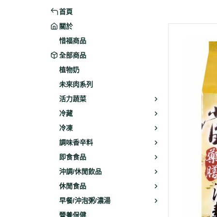
首頁
米粉/冬粉
藥材
關於
義大利麵
乾素料
惜福商品
全部商品
植物奶
未來肉系列
活力蔬菜
冷藏
冷凍
調味香辛料
即食食品
沖調/休閒飲品
休閒食品
早餐/沖泡粥/濃湯
營養保健