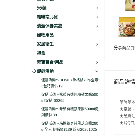
米/麵
雜糧南北貨
清潔保養美妝
寵物用品
家居衛生
分享商品到
禮盒
素寶寶食/用品
促銷活動
促銷活動～HOMEY酥格格70g-全素*
商品詳
3包特價$219
促銷活動～味榮有機無糖蘋果醋500
ml促銷價$265
隨時隨
★當歸
促銷活動～味榮有機蘋果醋500ml促
銷價$189
★芝麻
★滑Q口
促銷活動～精進養身純黑芝麻醬280
g-全素 促銷價$139 效期20261025