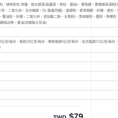
二鈉)，調味粉包:食鹽、脫水蔬菜(高麗菜、枸杞、薑絲)、葡萄糖、素藥膳高湯粉[
芎、二氧化矽、玉米糖膠、DL-胺基丙酸]、當歸粉、麥芽糊精、砂糖、香料、
、醬油粉、砂糖、二氧化矽、琥珀酸二鈉、五香粉)、黑胡椒粉、薑粉、焦糖色
歸抽出物、薑油(含精製大豆油)
8公克/每份、脂肪19公克/每份、飽和脂肪6公克/每份、反式脂肪0.0公克/每份
份
$
79
TWD