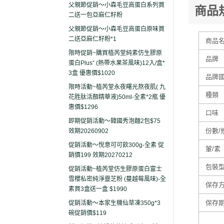
父親節促銷～小森毛豆高蛋白系列買
商品
二送一包亞麻仁籽粉
父親節促銷～小森毛豆高蛋白原味買
二送亞麻仁籽粉*1
商品
限時促銷~購買植芮堂純素仿生膠原
品牌
蛋白Plus⁺ (熱帶水果茶風味)12入/盒*
3盒 優惠價$1020
品牌
限時活動~植芮堂永夜曙光熬夜肌( 九
種類
花胜肽活顏精華液)50ml-全素*2瓶 優
惠價$1296
口味
即期促銷活動～韓國秀泡麵2包$75
份數/
效期20260902
促銷活動～悅意可可飲300g-全素 促
葷/素
銷價199 效期20270212
包裝
促銷活動~植芮堂仿生膠原蛋白富士
雪櫻私密純淨靈芝粉 (蔓越莓風味)-全
保存
素買3盒送一盒 $1990
保存
促銷活動～本家生機仙草凍350g*3
碗促銷價$119