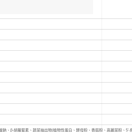
鈉、β-胡蘿蔔素、蔬菜抽出物(植物性蛋白、酵母粉、香菇粉、高麗菜粉、5'-