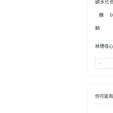
碳水化
糖 0
鈉
林博母心
你可能