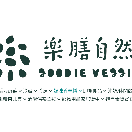
活力蔬菜
冷藏
冷凍
調味香辛料
即食食品
沖調/休閒
雜糧南北貨
清潔保養美妝
寵物用品
家居衛生
禮盒
素寶寶食
豆製品
素火腿/素香腸/蔬菜捲
油/醋
泡菜/涼拌
沖調豆奶/穀飲
果乾
清潔用品
波瑟沙
食物泥
優格
素排/素肉/魚排/燒肉
鹽/糖
調理包
黑麥汁/無酒精飲
餅乾
化妝品
沛柏 Pipper Standard
米精/米麵/義大
醬料
丸子/蒟蒻/豆腐/火鍋料
醬油/油膏
麵包/包子/饅頭
養生茶湯
海苔
保養品
米餅/零食