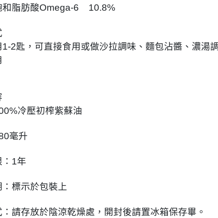
和脂肪酸Omega-6 10.8%
式
用1-2匙，可直接食用或做沙拉調味、麵包沾醬、濃湯
用
容
00%冷壓初榨紫蘇油
80毫升
限：1年
期：標示於包裝上
式：請存放於陰涼乾燥處，開封後請置冰箱保存畢。