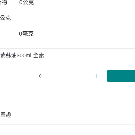
合物 0公克
公克
 0毫克
紫蘇油300ml-全素
有興趣