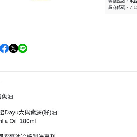
轉帳匯款
宅
超商條碼
7-1
情
食界的魚油
選Dayu大與紫蘇(籽)油
illa Oil 180ml
韓國紫蘇油冷榨製法專利