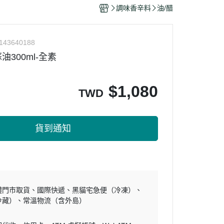
干/乳酪絲/豆干
調味香辛料
油/醋
力
143640188
300ml-全素
$
1,080
TWD
貨到通知
體門市取貨
國際快遞
黑貓宅急便（冷凍）
冷藏）
常溫物流（含外島）