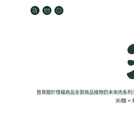
首頁
關於
惜福商品
全部商品
植物奶
未來肉系列
米/麵
芽菜菇蕈
米
乾貨
葉菜
泡麵
罐頭
根莖
麵條
麵粉/沾粉