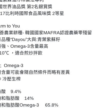
法國世界油品獎 第2名銀賞獎
.2017比利時國際食品風味獎 2等星
rm to You
友善農業耕種- 韓國國家MAFRA認證農藥零殘留
品種“Dayou”大與:青葉紫蘇籽
強、Omega-3含量最高
10℃ ，適合煎炒拌飲
 Omega-3
酸含量可能會隨自然條件而略有差異
 冷壓生榨
酸 9.4%
和脂肪酸 14%
和脂肪酸Omega-3 65.8%