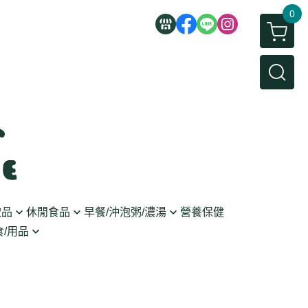
0
飲品
休閒食品
早餐/沖泡粥/濃湯
營養保健
/用品
/蜜餞/蒟蒻
即食粥/濃湯
穀麥片
利麵
/堅果/糖果
果醬