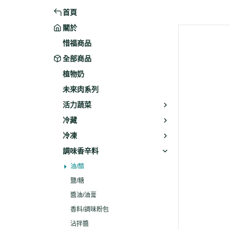
首頁
米粉/冬粉
藥材
關於
義大利麵
乾素料
惜福商品
全部商品
植物奶
未來肉系列
活力蔬菜
冷藏
冷凍
調味香辛料
油/醋
鹽/糖
醬油/油膏
香料/調味粉包
沾拌醬