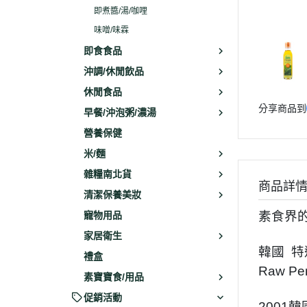
即煮醬/湯/咖哩
味噌/味霖
即食食品
沖調/休閒飲品
休閒食品
分享商品到
早餐/沖泡粥/濃湯
營養保健
米/麵
雜糧南北貨
商品詳
清潔保養美妝
素
寵物用品
家居衛生
韓國 特
禮盒
Raw Per
素寶寶食/用品
促銷活動
2001