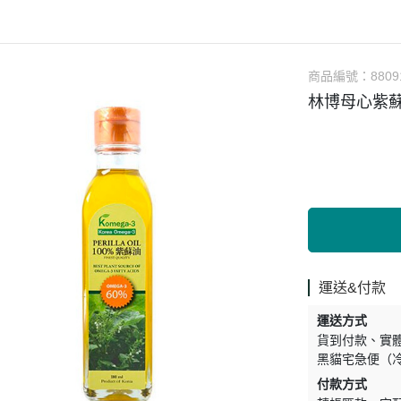
涼拌/沙拉
調理漿
香料/調味粉包
抓餅/粽子/糕
果汁
素肉
麓之華
生活用品
素料
炸物
沾拌醬
水餃/餛飩/鍋貼
咖啡/茶/巧克力
巧克
植芮堂
湯底
素三牲
即煮醬/湯/咖哩
冷凍點心/湯圓
商品編號：
8809
純素奶油/起司
湯品/羹
味噌/味霖
素香鬆
林博母心紫蘇油
天貝/醬料/素旦
高湯/湯底
涼拌
蒟蒻
冰淇淋
運送&付款
運送方式
貨到付款
實
黑貓宅急便（
付款方式