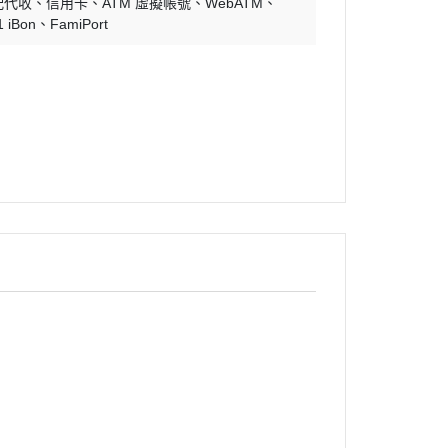
配代收
信用卡
ATM 虛擬帳號
WebATM
1 iBon
FamiPort