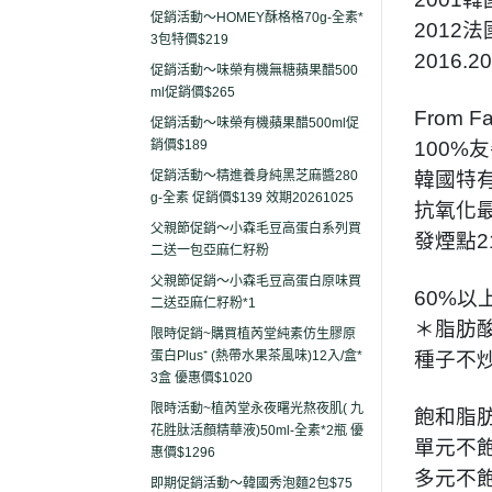
促銷活動～HOMEY酥格格70g-全素*
2012
3包特價$219
2016
促銷活動～味榮有機無糖蘋果醋500
ml促銷價$265
From Fa
促銷活動～味榮有機蘋果醋500ml促
銷價$189
100%
促銷活動～精進養身純黑芝麻醬280
韓國特有
g-全素 促銷價$139 效期20261025
抗氧化最
父親節促銷～小森毛豆高蛋白系列買
發煙點2
二送一包亞麻仁籽粉
父親節促銷～小森毛豆高蛋白原味買
60%以上
二送亞麻仁籽粉*1
＊脂肪
限時促銷~購買植芮堂純素仿生膠原
蛋白Plus⁺ (熱帶水果茶風味)12入/盒*
種子不炒
3盒 優惠價$1020
限時活動~植芮堂永夜曙光熬夜肌( 九
飽和脂肪
花胜肽活顏精華液)50ml-全素*2瓶 優
單元不飽
惠價$1296
多元不飽
即期促銷活動～韓國秀泡麵2包$75