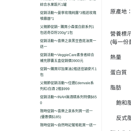
綜合水果穀片1罐
原產地
促銷活動～曼寧玫瑰純露*3瓶送玫瑰
噴霧器*1
父親節促銷~ 購買小森蛋白飲系列1
包送奇亞籽200g*1包
營養標
促銷活動～喜樂之泉黑豆壺底油買一
(每一份
送一
促銷活動～VeggieCare素食者綜合
熱量
補充膠囊五盒促銷價3900元
促銷～購買印加果油2瓶送佳穎麥片1
蛋白
包
父親節促銷活動～任選Edenvale系
脂肪
列紅/白酒 2瓶$999
促銷活動～INAH無酒精系列特價$65
飽和脂
0
限時促銷～喜樂之泉系列買一送一
(優惠價$185)
反式脂
限時促銷～自然時記葡萄乾買一送一