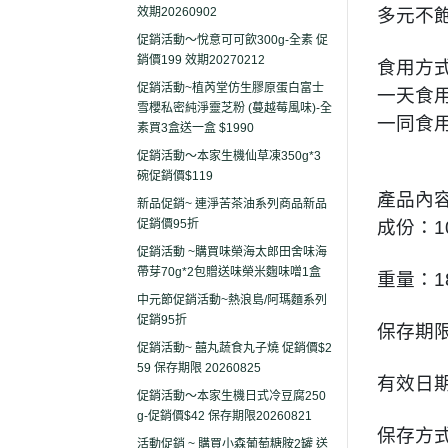
效期20260902
多元不飽
促銷活動～悅意可可飲300g-全素 促
銷價199 效期20270212
食用方
促銷活動~植芮堂仿生膠原蛋白富士
一天食
雪櫻私密純淨靈芝粉 (蔓越莓風味)-全
一同食
素買3盒送一盒 $1990
促銷活動～本家生機仙草凍350g*3
碗促銷價$119
產品內
新品促銷~ 連淨苦茶油系列商品新品
促銷價95折
成份：1
促銷活動 ~購買味榮海太郎田舍味海
帶芽70g*2包贈送味榮米麴味噌1盒
重量：1
中元節促銷活動~熱浪島/阿瑪麵系列
促銷95折
保存期
促銷活動~ 囍丸蔬食丸子燒 促銷價$2
59 保存期限 20260825
有效日
促銷活動～本家生機日式冷豆腐250
g-促銷價$42 保存期限20260821
保存方
活動促銷 ~ 購買小森葡萄糖胺2罐 送