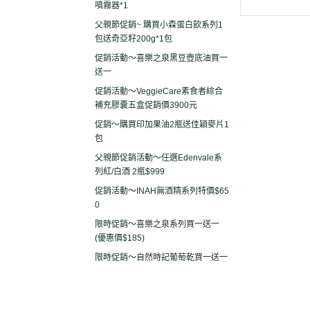
噴霧器*1
父親節促銷~ 購買小森蛋白飲系列1
包送奇亞籽200g*1包
促銷活動～喜樂之泉黑豆壺底油買一
送一
促銷活動～VeggieCare素食者綜合
補充膠囊五盒促銷價3900元
促銷～購買印加果油2瓶送佳穎麥片1
包
父親節促銷活動～任選Edenvale系
列紅/白酒 2瓶$999
促銷活動～INAH無酒精系列特價$65
0
限時促銷～喜樂之泉系列買一送一
(優惠價$185)
限時促銷～自然時記葡萄乾買一送一