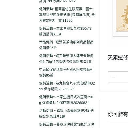
銷價199 效期20270212
促銷活動~植芮堂仿生膠原蛋白富士
雪櫻私密純淨靈芝粉 (蔓越莓風味)-全
素買3盒送一盒 $1990
促銷活動～本家生機仙草凍350g*3
碗促銷價$119
新品促銷~ 連淨苦茶油系列商品新品
促銷價95折
促銷活動 ~購買味榮海太郎田舍味海
天素邊條
帶芽70g*2包贈送味榮米麴味噌1盒
中元節促銷活動~熱浪島/阿瑪麵系列
促銷95折
促銷活動~ 囍丸蔬食丸子燒 促銷價$2
59 保存期限 20260825
促銷活動～本家生機日式冷豆腐250
g-促銷價$42 保存期限20260821
活動促銷 ~ 購買小森葡萄糖胺2罐 送
你可能
綜合水果穀片1罐
促銷活動～曼寧玫瑰純露*3瓶送玫瑰