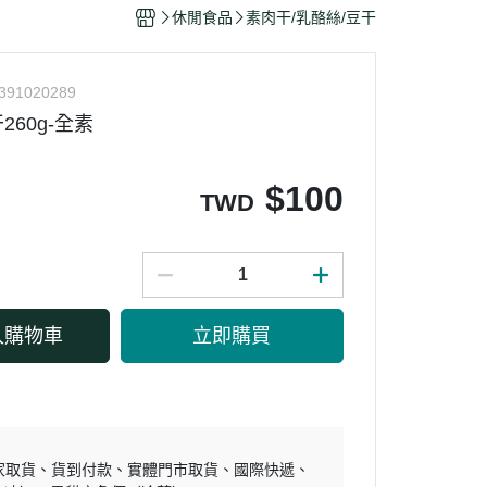
干/乳酪絲/豆干
休閒食品
素肉干/乳酪絲/豆干
力
391020289
60g-全素
$
100
TWD
入購物車
立即購買
家取貨
貨到付款
實體門市取貨
國際快遞