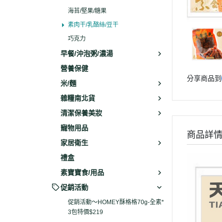
海苔/堅果/糖果
素肉干/乳酪絲/豆干
巧克力
早餐/沖泡粥/濃湯
營養保健
分享商品到
米/麵
雜糧南北貨
清潔保養美妝
寵物用品
商品詳
家居衛生
禮盒
素寶寶食/用品
促銷活動
促銷活動～HOMEY酥格格70g-全素*
3包特價$219