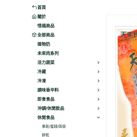
首頁
米粉/冬粉
藥材
關於
義大利麵
乾素料
惜福商品
全部商品
植物奶
未來肉系列
活力蔬菜
冷藏
冷凍
調味香辛料
即食食品
沖調/休閒飲品
休閒食品
果乾/蜜餞/蒟蒻
餅乾