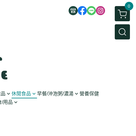
0
飲品
休閒食品
早餐/沖泡粥/濃湯
營養保健
/用品
/蜜餞/蒟蒻
即食粥/濃湯
穀麥片
利麵
/堅果/糖果
果醬