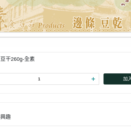
豆干260g-全素
加
有興趣