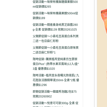
促銷活動～味榮有機無糖蘋果醋500
ml促銷價$265
促銷活動～味榮有機蘋果醋500ml促
銷價$189
促銷活動～精進養身純黑芝麻醬280
g-全素 促銷價$139 效期20261025
父親節促銷～小森毛豆高蛋白系列買
二送一包亞麻仁籽粉
父親節促銷～小森毛豆高蛋白原味買
二送亞麻仁籽粉*1
限時促銷~購買植芮堂純素仿生膠原
蛋白Plus⁺ (熱帶水果茶風味)12入/盒*
3盒 優惠價$1020
限時活動~植芮堂永夜曙光熬夜肌( 九
花胜肽活顏精華液)50ml-全素*2瓶 優
惠價$1296
即期促銷活動～韓國秀泡麵2包$75
效期20260902
促銷活動～悅意可可飲300g-全素 促