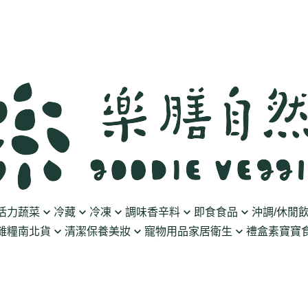
活力蔬菜
冷藏
冷凍
調味香辛料
即食食品
沖調/休閒
雜糧南北貨
清潔保養美妝
寵物用品
家居衛生
禮盒
素寶寶食
豆製品
素火腿/素香腸/蔬菜捲
油/醋
泡菜/涼拌
沖調豆奶/穀飲
果乾
清潔用品
波瑟沙
食物泥
優格
素排/素肉/魚排/燒肉
鹽/糖
調理包
黑麥汁/無酒精飲
餅乾
化妝品
沛柏 Pipper Standard
米精/米麵/義大
醬料
丸子/蒟蒻/豆腐/火鍋料
醬油/油膏
麵包/包子/饅頭
養生茶湯
海苔
保養品
米餅/零食