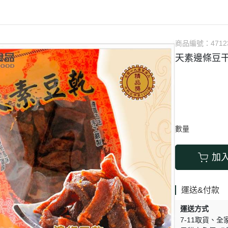
涼拌/沙拉
調理漿
香料/調味粉包
抓餅/粽子/糕
果汁
素肉
麓之華
生活用品
素料
炸物
沾拌醬
水餃/餛飩/鍋貼
咖啡/茶/巧克力
巧克
植芮堂
湯底
素三牲
即煮醬/湯/咖哩
冷凍點心/湯圓
商品編號：
4712
純素奶油/起司
湯品/羹
味噌/味霖
素香鬆
天素邊條豆干2
天貝/醬料/素旦
高湯/湯底
涼拌
蒟蒻
冰淇淋
數量
加
運送&付款
運送方式
7-11取貨
全