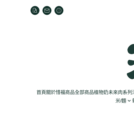
首頁
關於
惜福商品
全部商品
植物奶
未來肉系列
米/麵
芽菜菇蕈
米
乾貨
葉菜
泡麵
罐頭
根莖
麵條
麵粉/沾粉