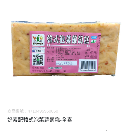
商品編號：
4710495960050
好素配韓式泡菜蘿蔔糕-全素