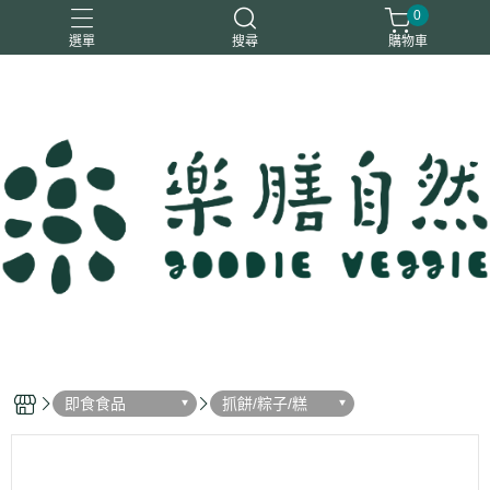
0
選單
搜尋
購物車
一樂鶴
大瑪
日日旺
綜神
駿伸
即食食品
抓餅/粽子/糕