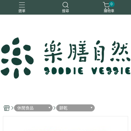
0
選單
搜尋
購物車
一樂鶴
大瑪
日日旺
綜神
駿伸
休閒食品
餅乾