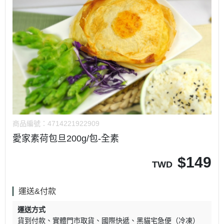
商品編號：
4714221922909
愛家素荷包旦200g/包-全素
$
149
TWD
運送&付款
運送方式
貨到付款
實體門市取貨
國際快遞
黑貓宅急便（冷凍）