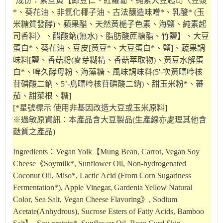
成份：素旦黃【綠豆仁、紅蘿蔔、純素大豆起司〈豆漿
*、葵花油、非氫化椰子油、古法釀造味噌*、乳酸* (玉
米糖質發酵)、蘋果醋、天然黃梔子色素、海鹽、純素起
司香料〉、醋酸鈉(無水)、脂肪酸蔗糖酯、竹鹽】、大豆
蛋白*、葵花油、豆皮[黃豆*、大豆蛋白*、鹽]、蔬果調
味料[鹽、香菇粉(麥芽糊精、香菇萃取物)、黃豆水解蛋
白*、啤久酵母粉、海藻糖、風味調味料(5'-次黃嘌呤核
苷磷酸二鈉、5’-鳥嘌呤核苷磷酸二鈉)、甜玉米粉*、蕃
茄、甜菜根、糖]
[*星號標示 使用非基因改造大豆或玉米原料]
※過敏原資訊：本產品含大豆製品(生產線亦處理其他含
麩質之產品)
Ingredients：Vegan Yolk【Mung Bean, Carrot, Vegan Soy
Cheese《Soymilk*, Sunflower Oil, Non-hydrogenated
Coconut Oil, Miso*, Lactic Acid (From Corn Sugariness
Fermentation*), Apple Vinegar, Gardenia Yellow Natural
Color, Sea Salt, Vegan Cheese Flavoring》, Sodium
Acetate(Anhydrous), Sucrose Esters of Fatty Acids, Bamboo