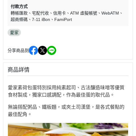
付款方式
轉帳匯款
宅配代收
信用卡
ATM 虛擬帳號
WebATM
超商條碼
7-11 iBon
FamiPort
愛家
分享商品到
商品詳情
愛家素荷包蛋特別採用純素起司、古法釀造味噌等優質
食材製成，獨家口感調配，作為最佳蛋的取代品。
無論搭配粥品、鐵板麵，或夾土司漢堡，是各式餐點的
最佳配角。