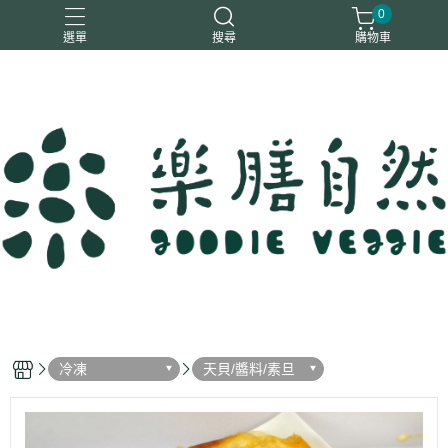
0
選單
搜尋
購物車
一樂鶴
大瑪
日日旺
綜神
駿伸
冷凍
天貝/醬料/素旦