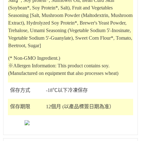
Salt】, Soy protein*, Sunflower Oil, Bean Curd Skin
(Soybean*, Soy Protein*, Salt), Fruit and Vegetables
Seasoning [Salt, Mushroom Powder (Maltodextrin, Mushroom
Extract), Hydrolyzed Soy Protein*, Brewer's Yeast Powder,
Trehalose, Umami Seasoning (Vegetable Sodium 5'-Inosinate,
Vegetable Sodium 5'-Guanylate), Sweet Corn Flour*, Tomato,
Beetroot, Sugar]
(* Non-GMO Ingredient.)
※Allergen Information: This product contains soy.
(Manufactured on equipment that also processes wheat)
保存方式
-18℃以下冷凍保存
保存期限
12個月 (以產品標簽日期為准）