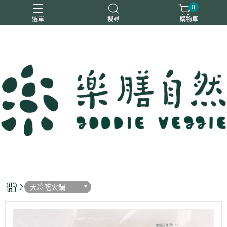
0
選單
搜尋
購物車
一樂鶴
大瑪
日日旺
綜神
駿伸
天冷吃火鍋