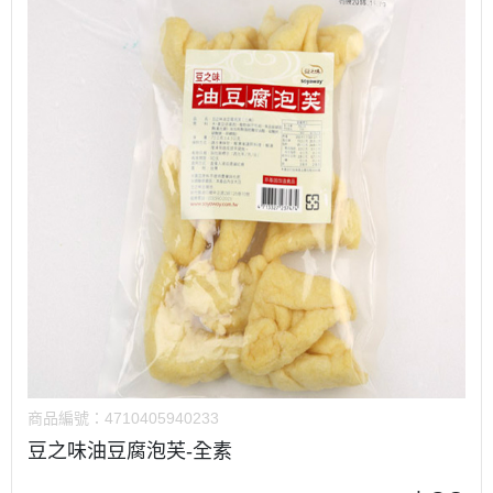
商品編號：
4710405940233
豆之味油豆腐泡芙-全素