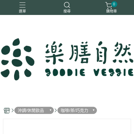
0
選單
搜尋
購物車
一樂鶴
大瑪
日日旺
綜神
駿伸
沖調/休閒飲品
咖啡/茶/巧克力