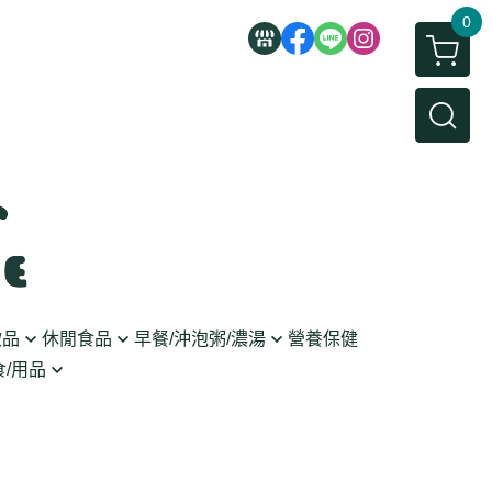
0
飲品
休閒食品
早餐/沖泡粥/濃湯
營養保健
/用品
/蜜餞/蒟蒻
即食粥/濃湯
穀麥片
利麵
/堅果/糖果
果醬