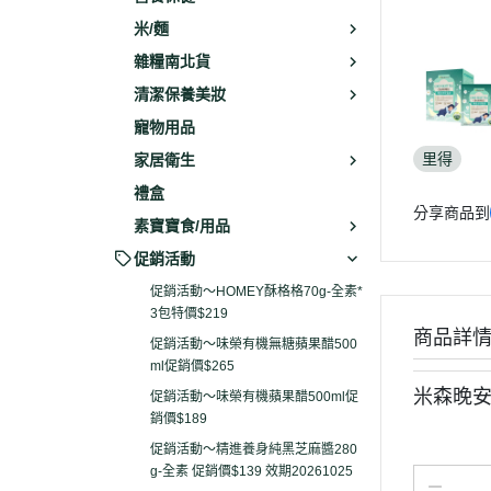
米/麵
雜糧南北貨
清潔保養美妝
寵物用品
里得
家居衛生
禮盒
分享商品到
素寶寶食/用品
促銷活動
促銷活動～HOMEY酥格格70g-全素*
3包特價$219
商品詳
促銷活動～味榮有機無糖蘋果醋500
ml促銷價$265
米森晚安
促銷活動～味榮有機蘋果醋500ml促
銷價$189
促銷活動～精進養身純黑芝麻醬280
g-全素 促銷價$139 效期20261025