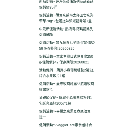
新品促銷~ 連淨苦茶油系列商品新品
促銷價95折
促銷活動 ~購買味榮海太郎田舍味海
帶芽70g*2包贈送味榮米麴味噌1盒
中元節促銷活動~熱浪島/阿瑪麵系列
促銷95折
促銷活動~ 囍丸蔬食丸子燒 促銷價$2
59 保存期限 20260825
促銷活動～本家生機日式冷豆腐250
g-促銷價$42 保存期限20260821
活動促銷 ~ 購買小森葡萄糖胺2罐 送
綜合水果穀片1罐
促銷活動～曼寧玫瑰純露*3瓶送玫瑰
噴霧器*1
父親節促銷~ 購買小森蛋白飲系列1
包送奇亞籽200g*1包
促銷活動～喜樂之泉黑豆壺底油買一
送一
促銷活動～VeggieCare素食者綜合