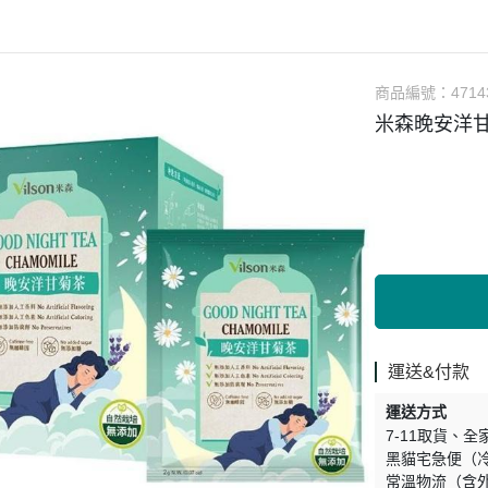
涼拌/沙拉
調理漿
香料/調味粉包
抓餅/粽子/糕
果汁
素肉
麓之華
生活用品
素料
炸物
沾拌醬
水餃/餛飩/鍋貼
咖啡/茶/巧克力
巧克
植芮堂
湯底
素三牲
即煮醬/湯/咖哩
冷凍點心/湯圓
商品編號：
4714
純素奶油/起司
湯品/羹
味噌/味霖
素香鬆
米森晚安洋甘
天貝/醬料/素旦
高湯/湯底
涼拌
蒟蒻
冰淇淋
運送&付款
運送方式
7-11取貨
全
黑貓宅急便（
常溫物流（含