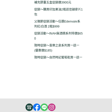
補充膠囊五盒促銷價3900元
促銷～購買印加果油2瓶送佳穎麥片1
包
父親節促銷活動～任選Edenvale系
列紅/白酒 2瓶$999
促銷活動～INAH無酒精系列特價$65
0
限時促銷～喜樂之泉系列買一送一
(優惠價$185)
限時促銷～自然時記葡萄乾買一送一