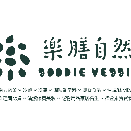
活力蔬菜
冷藏
冷凍
調味香辛料
即食食品
沖調/休閒
雜糧南北貨
清潔保養美妝
寵物用品
家居衛生
禮盒
素寶寶食
豆製品
素火腿/素香腸/蔬菜捲
油/醋
泡菜/涼拌
沖調豆奶/穀飲
果乾
清潔用品
波瑟沙
食物泥
優格
素排/素肉/魚排/燒肉
鹽/糖
調理包
黑麥汁/無酒精飲
餅乾
化妝品
沛柏 Pipper Standard
米精/米麵/義大
醬料
丸子/蒟蒻/豆腐/火鍋料
醬油/油膏
麵包/包子/饅頭
養生茶湯
海苔
保養品
米餅/零食