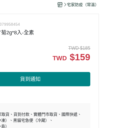
干/乳酪絲/豆干
宅家防疫（常溫）
力
379958454
菊2g*8入-全素
TWD
$
185
$
159
TWD
貨到通知
家取貨
貨到付款
實體門市取貨
國際快遞
冷凍）
黑貓宅急便（冷藏）
外島）