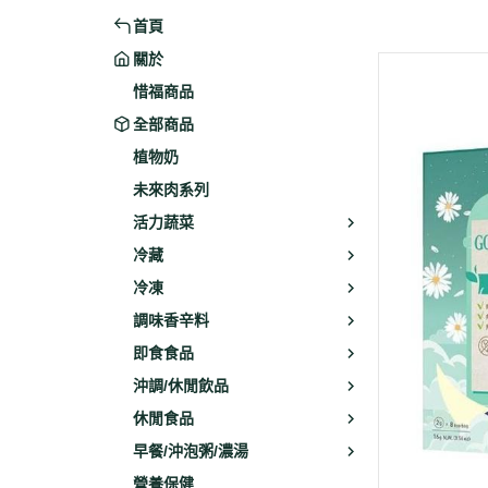
首頁
米粉/冬粉
藥材
關於
義大利麵
乾素料
惜福商品
全部商品
植物奶
未來肉系列
活力蔬菜
冷藏
冷凍
調味香辛料
即食食品
沖調/休閒飲品
休閒食品
早餐/沖泡粥/濃湯
營養保健