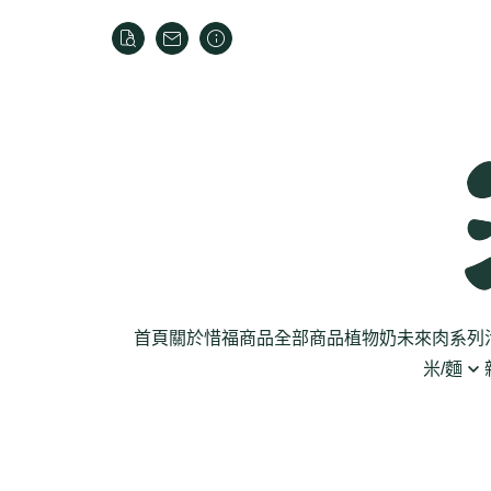
首頁
關於
惜福商品
全部商品
植物奶
未來肉系列
米/麵
芽菜菇蕈
米
乾貨
葉菜
泡麵
罐頭
根莖
麵條
麵粉/沾粉