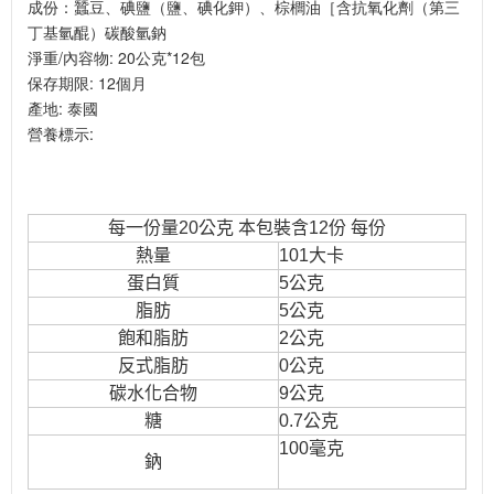
成份：蠶豆、碘鹽（鹽、碘化鉀）、棕櫚油［含抗氧化劑（第三
丁基氫醌）碳酸氫鈉
淨重/內容物: 20公克*12包
保存期限: 12個月
產地: 泰國
營養標示:
每一份量20公克 本包裝含12份 每份
熱量
101大卡
蛋白質
5公克
脂肪
5公克
飽和脂肪
2公克
反式脂肪
0公克
碳水化合物
9公克
糖
0.7公克
100毫克
鈉