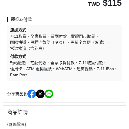
$
115
TWD
運送&付款
運送方式
7-11取貨
全家取貨
貨到付款
實體門市取貨
國際快遞
黑貓宅急便（冷凍）
黑貓宅急便（冷藏）
常溫物流（含外島）
付款方式
轉帳匯款
宅配代收
全家取貨付款
7-11取貨付款
信用卡
ATM 虛擬帳號
WebATM
超商條碼
7-11 iBon
FamiPort
分享商品到
商品詳情
{鹽焗蠶豆}