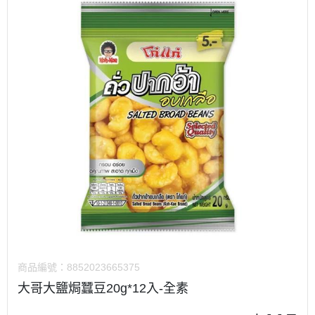
商品編號：
8852023665375
大哥大鹽焗蠶豆20g*12入-全素