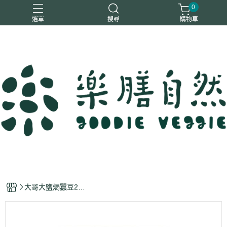
0
選單
搜尋
購物車
一樂鶴
大瑪
日日旺
綜神
駿伸
大哥大鹽焗蠶豆20
g*12入-全素