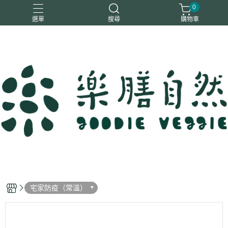
0
選單
搜尋
購物車
一樂鶴
大瑪
日日旺
綜神
駿伸
宅家防疫（常溫）