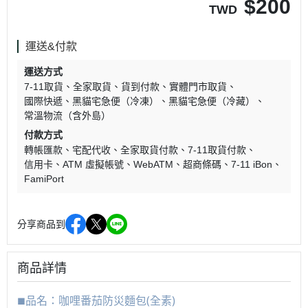
$
200
TWD
運送&付款
運送方式
7-11取貨
全家取貨
貨到付款
實體門市取貨
國際快遞
黑貓宅急便（冷凍）
黑貓宅急便（冷藏）
常溫物流（含外島）
付款方式
轉帳匯款
宅配代收
全家取貨付款
7-11取貨付款
信用卡
ATM 虛擬帳號
WebATM
超商條碼
7-11 iBon
FamiPort
分享商品到
商品詳情
品名：咖哩番茄防災麵包(全素)
■