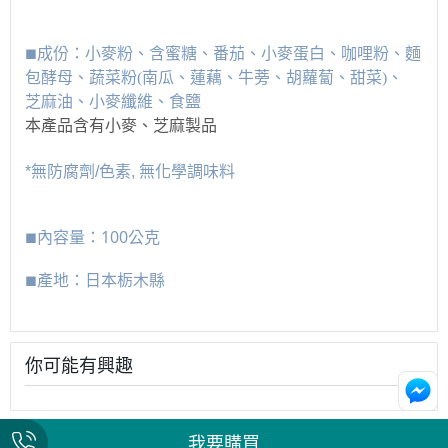
成份
：
■
小麥粉、含蜜糖、番茄、小麥蛋白、咖哩粉、麵
包酵母、蔬菜粉(南瓜、蓮藕、牛蒡、胡蘿蔔、甜菜)、
芝麻油、小麥纖維、食鹽
本產品含有小麥、芝麻製品
*無防腐劑/色素, 無化學調味料
內容量
：100公克
■
產地
：
日本栃木
■
縣
你可能有興趣
我要購買