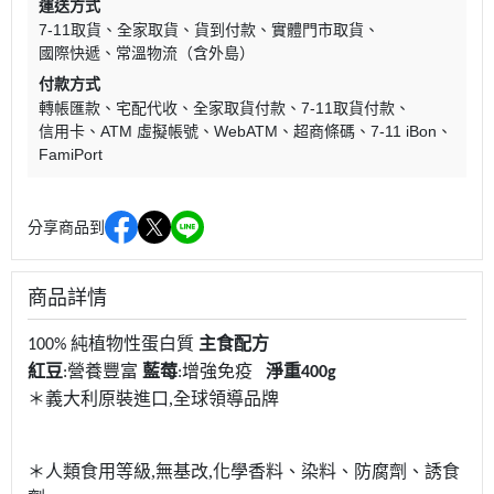
運送方式
7-11取貨
全家取貨
貨到付款
實體門市取貨
國際快遞
常溫物流（含外島）
付款方式
轉帳匯款
宅配代收
全家取貨付款
7-11取貨付款
信用卡
ATM 虛擬帳號
WebATM
超商條碼
7-11 iBon
FamiPort
分享商品到
商品詳情
純植物性蛋白質
主食配方
100%
紅豆
營養豐富
藍莓
增強免疫
淨重
:
:
400g
＊義大利原裝進口
,
全球領導品牌
＊人類食用等級
,
無基改
,
化學香料、染料、防腐劑、誘食