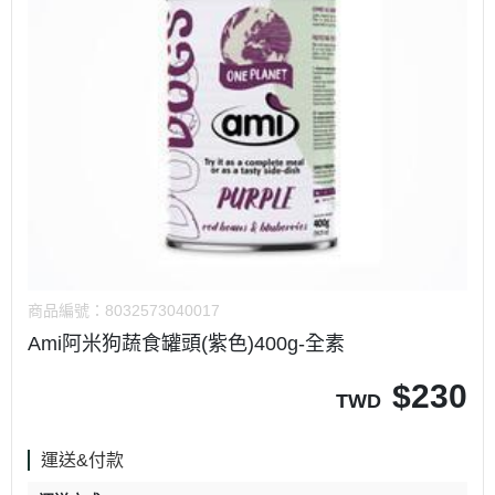
商品編號：
8032573040017
Ami阿米狗蔬食罐頭(紫色)400g-全素
$
230
TWD
運送&付款