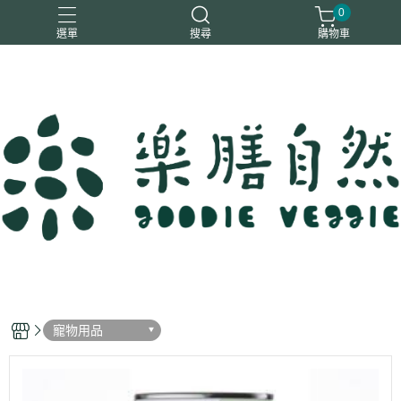
0
選單
搜尋
購物車
一樂鶴
大瑪
日日旺
綜神
駿伸
寵物用品