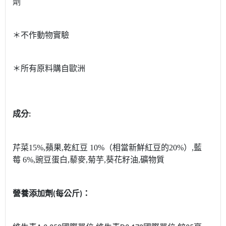
劑
＊不作動物實驗
＊所有原料購自歐洲
成分
:
芹菜
15%,
蘋果
,
乾紅豆
10%
（相當新鮮紅豆的
20%
）
,
藍
莓
6%,
豌豆蛋白
,
藜麥
,
菊芋
,
葵花籽油
,
礦物質
營養添加劑
每公斤
：
(
)