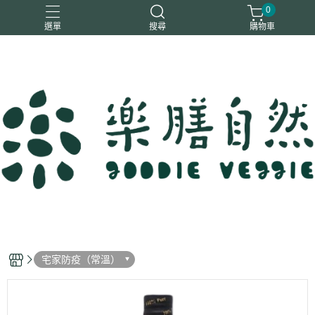
0
選單
搜尋
購物車
一樂鶴
大瑪
日日旺
綜神
駿伸
宅家防疫（常溫）