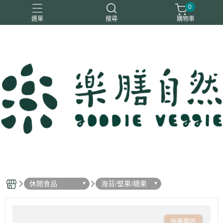
0
選單
搜尋
購物車
一樂鶴
大瑪
日日旺
綜神
駿伸
休閒食品
海苔/堅果/糖果