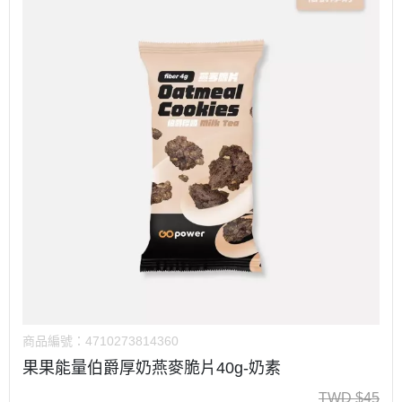
商品編號：
4710273814360
果果能量伯爵厚奶燕麥脆片40g-奶素
TWD
$
45