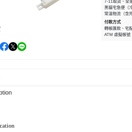
7-11取貨
全
黑貓宅急便（
常溫物流（含
付款方式
轉帳匯款
宅
ATM 虛擬帳號
情
ption
cation