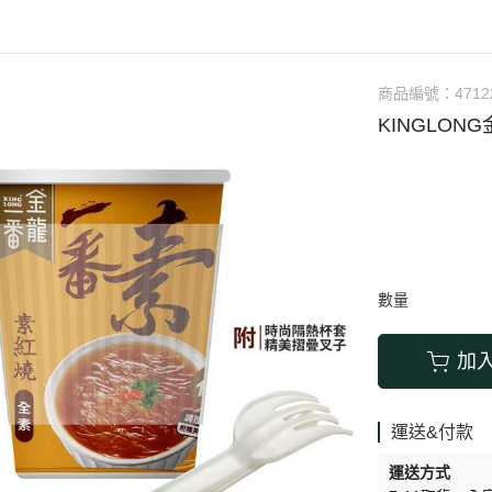
涼拌/沙拉
調理漿
香料/調味粉包
抓餅/粽子/糕
果汁
素肉
麓之華
生活用品
素料
炸物
沾拌醬
水餃/餛飩/鍋貼
咖啡/茶/巧克力
巧克
植芮堂
湯底
素三牲
即煮醬/湯/咖哩
冷凍點心/湯圓
商品編號：
4712
純素奶油/起司
湯品/羹
味噌/味霖
素香鬆
KINGLON
天貝/醬料/素旦
高湯/湯底
涼拌
蒟蒻
冰淇淋
數量
加
運送&付款
運送方式