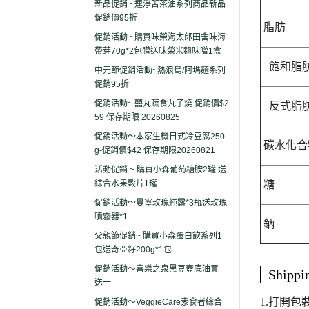
新品促銷~ 連淨苦茶油系列商品新品
促銷價95折
脂肪
促銷活動 ~購買味榮海太郎田舍味海
帶芽70g*2包贈送味榮米麴味噌1盒
飽和脂
中元節促銷活動~熱浪島/阿瑪麵系列
促銷95折
促銷活動~ 囍丸蔬食丸子燒 促銷價$2
反式脂
59 保存期限 20260825
促銷活動～本家生機日式冷豆腐250
碳水化合
g-促銷價$42 保存期限20260821
活動促銷 ~ 購買小森葡萄糖胺2罐 送
綜合水果穀片1罐
糖
促銷活動～曼寧玫瑰純露*3瓶送玫瑰
噴霧器*1
鈉
父親節促銷~ 購買小森蛋白飲系列1
包送奇亞籽200g*1包
促銷活動～喜樂之泉黑豆壺底油買一
Shippi
送一
1.打開包
促銷活動～VeggieCare素食者綜合