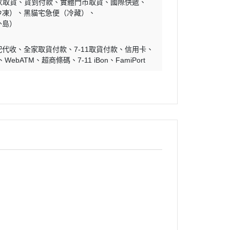
家取貨
貨到付款
實體門市取貨
國際快遞
冷凍）
黑貓宅急便（冷藏）
外島）
配代收
全家取貨付款
7-11取貨付款
信用卡
WebATM
超商條碼
7-11 iBon
FamiPort