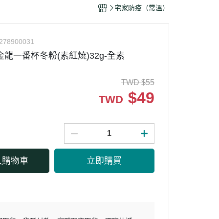
干/乳酪絲/豆干
宅家防疫（常溫）
力
278900031
G金龍一番杯冬粉(素紅燒)32g-全素
TWD
$
55
$
49
TWD
入購物車
立即購買