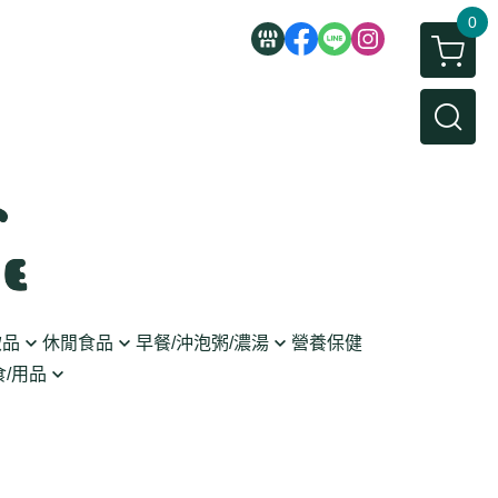
0
飲品
休閒食品
早餐/沖泡粥/濃湯
營養保健
/用品
/蜜餞/蒟蒻
即食粥/濃湯
穀麥片
利麵
/堅果/糖果
果醬