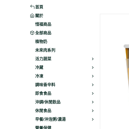
首頁
米粉/冬粉
藥材
關於
義大利麵
乾素料
惜福商品
全部商品
植物奶
未來肉系列
活力蔬菜
冷藏
冷凍
調味香辛料
即食食品
沖調/休閒飲品
休閒食品
早餐/沖泡粥/濃湯
營養保健