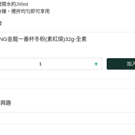
開水約260ml
三分鐘，攪拌均勻即可享用
波
ONG金龍一番杯冬粉(素紅燒)32g-全素
加
有興趣