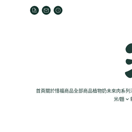
首頁
關於
惜福商品
全部商品
植物奶
未來肉系列
米/麵
芽菜菇蕈
米
乾貨
葉菜
泡麵
罐頭
根莖
麵條
麵粉/沾粉