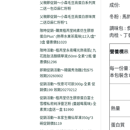
父親節促銷～小森毛豆高蛋白系列買
成份:
二送一包亞麻仁籽粉
冬粉 : 
父親節促銷～小森毛豆高蛋白原味買
二送亞麻仁籽粉*1
調味包 
限時促銷~購買植芮堂純素仿生膠原
肉桂、丁
蛋白Plus⁺ (熱帶水果茶風味)12入/盒*
3盒 優惠價$1020
限時活動~植芮堂永夜曙光熬夜肌( 九
營養標示
花胜肽活顏精華液)50ml-全素*2瓶 優
惠價$1296
每一份量 
即期促銷活動～韓國秀泡麵2包$75
本包裝含
效期20260902
促銷活動～悅意可可飲300g-全素 促
銷價199 效期20270212
促銷活動~植芮堂仿生膠原蛋白富士
雪櫻私密純淨靈芝粉 (蔓越莓風味)-全
熱量
素買3盒送一盒 $1990
促銷活動～本家生機仙草凍350g*3
碗促銷價$119
蛋白質