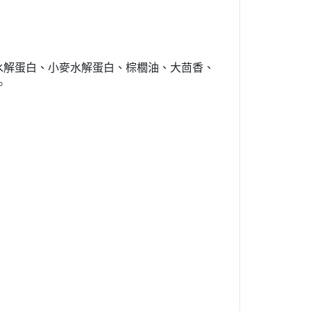
豆水解蛋白、小麥水解蛋白、棕櫚油、大茴香、
。