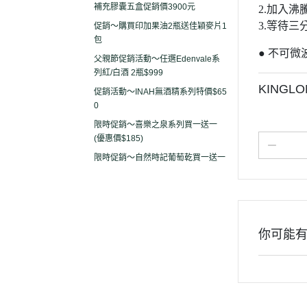
補充膠囊五盒促銷價3900元
2.加入沸騰
3.等待
促銷～購買印加果油2瓶送佳穎麥片1
包
● 不可微
父親節促銷活動～任選Edenvale系
列紅/白酒 2瓶$999
KINGL
促銷活動～INAH無酒精系列特價$65
0
限時促銷～喜樂之泉系列買一送一
(優惠價$185)
限時促銷～自然時記葡萄乾買一送一
你可能