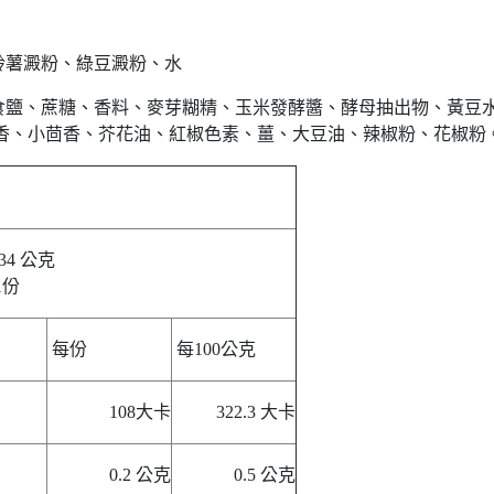
馬鈴薯澱粉、綠豆澱粉、水
: 食鹽、蔗糖、香料、麥芽糊精、玉米發酵醬、酵母抽出物、黃
香、小茴香、芥花油、紅椒色素、薑、大豆油、辣椒粉、花椒粉
34 公克
1份
每份
每100公克
108大卡
322.3 大卡
0.2 公克
0.5 公克