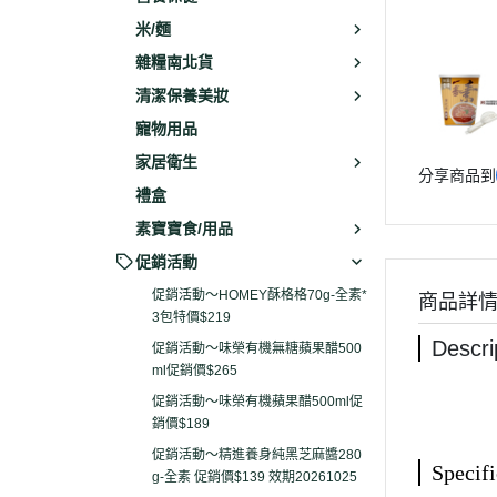
米/麵
雜糧南北貨
清潔保養美妝
寵物用品
家居衛生
分享商品到
禮盒
素寶寶食/用品
促銷活動
促銷活動～HOMEY酥格格70g-全素*
商品詳
3包特價$219
Descri
促銷活動～味榮有機無糖蘋果醋500
ml促銷價$265
促銷活動～味榮有機蘋果醋500ml促
銷價$189
促銷活動～精進養身純黑芝麻醬280
Specifi
g-全素 促銷價$139 效期20261025