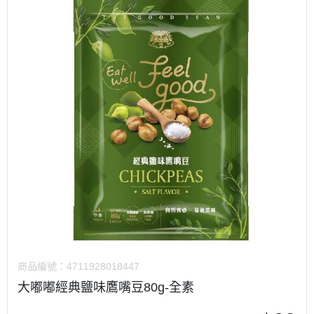
商品編號：
4711928018447
大嘟嘟經典鹽味鷹嘴豆80g-全素