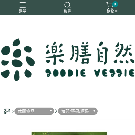
0
選單
搜尋
購物車
一樂鶴
大瑪
日日旺
綜神
駿伸
休閒食品
海苔/堅果/糖果