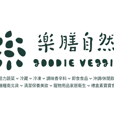
活力蔬菜
冷藏
冷凍
調味香辛料
即食食品
沖調/休閒
雜糧南北貨
清潔保養美妝
寵物用品
家居衛生
禮盒
素寶寶食
豆製品
素火腿/素香腸/蔬菜捲
油/醋
泡菜/涼拌
沖調豆奶/穀飲
果乾
清潔用品
波瑟沙
食物泥
優格
素排/素肉/魚排/燒肉
鹽/糖
調理包
黑麥汁/無酒精飲
餅乾
化妝品
沛柏 Pipper Standard
米精/米麵/義大
醬料
丸子/蒟蒻/豆腐/火鍋料
醬油/油膏
麵包/包子/饅頭
養生茶湯
海苔
保養品
米餅/零食