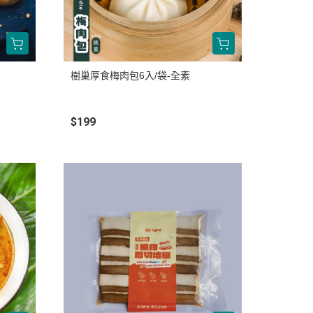
樹巢厚食梅肉包6入/袋-全素
$199