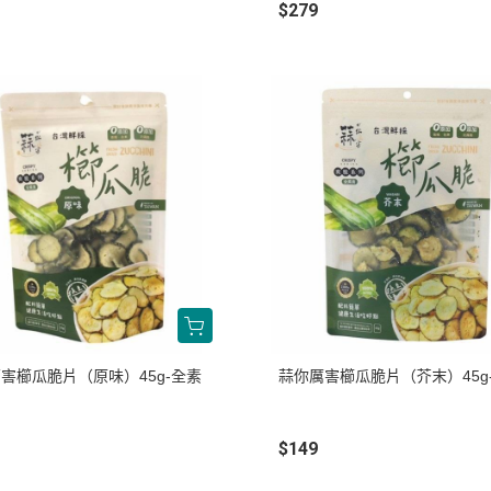
$279
害櫛瓜脆片（原味）45g-全素
蒜你厲害櫛瓜脆片（芥末）45g
$149