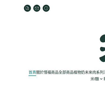
首頁
關於
惜福商品
全部商品
植物奶
未來肉系列
米/麵
芽菜菇蕈
米
乾貨
葉菜
泡麵
罐頭
根莖
麵條
麵粉/沾粉