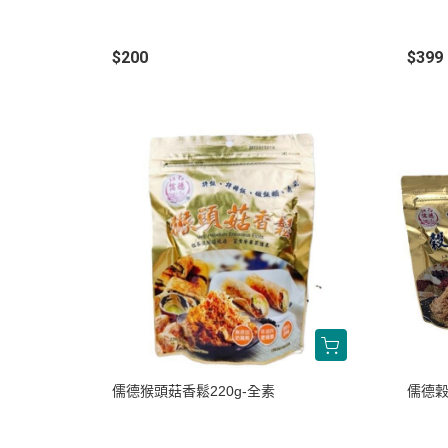
$200
$399
儒德猴頭菇香鬆220g-全素
儒德穀