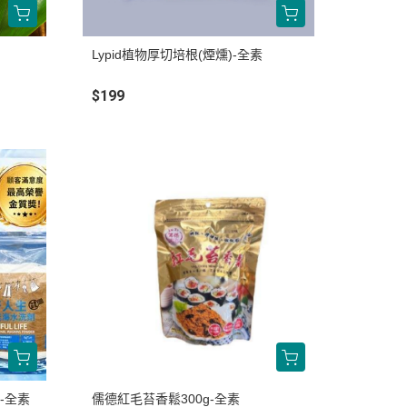
Lypid植物厚切培根(煙燻)-全素
$199
-全素
儒德紅毛苔香鬆300g-全素