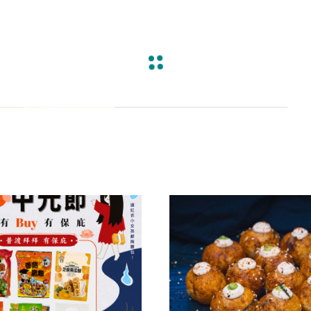
涼拌/沙拉
調理漿
香料/調味粉包
抓餅/粽子/糕
果汁
素肉
麓之華
生活用品
素料
炸物
沾拌醬
水餃/餛飩/鍋貼
咖啡/茶/巧克力
巧克
植芮堂
湯底
素三牲
即煮醬/湯/咖哩
冷凍點心/湯圓
純素奶油/起司
湯品/羹
味噌/味霖
素香鬆
天貝/醬料/素旦
高湯/湯底
涼拌
蒟蒻
冰淇淋