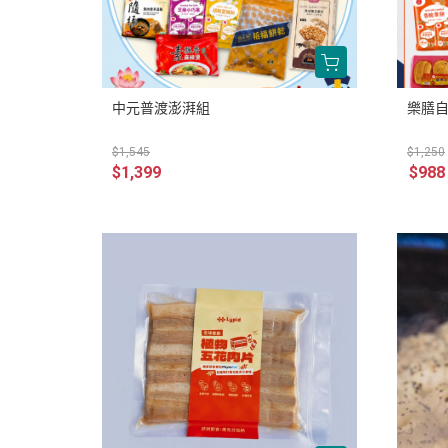
中元普渡澎湃組
樂膳自
$1,545
$1,250
$1,399
$988