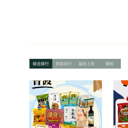
米粉/冬粉
藥材
義大利麵
乾素料
navigate_before
綜合排行
熱銷排行
最新上架
價格