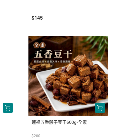
$145
蓮福五香骰子豆干600g-全素
$200