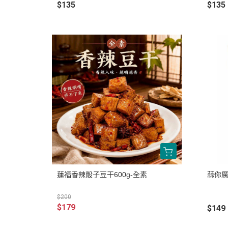
$135
$135
蓮福香辣骰子豆干600g-全素
蒜你厲
$200
$179
$149