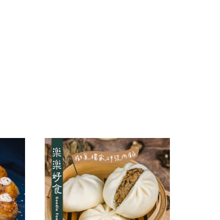
干/乳酪絲/豆干
力
navigate_next