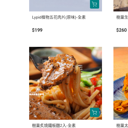
Lypid植物五花肉片(原味)-全素
樹巢生
$199
$260
樹巢炙燒鐵板麵2入-全素
樹巢太