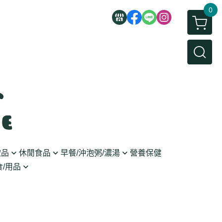
0
飲品
休閒食品
早餐/沖泡粥/濃湯
營養保健
/用品
/蜜餞/蒟蒻
即食粥/濃湯
穀麥片
利麵
/堅果/糖果
果醬