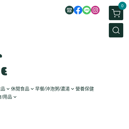
0
飲品
休閒食品
早餐/沖泡粥/濃湯
營養保健
/用品
/蜜餞/蒟蒻
即食粥/濃湯
穀麥片
利麵
/堅果/糖果
果醬