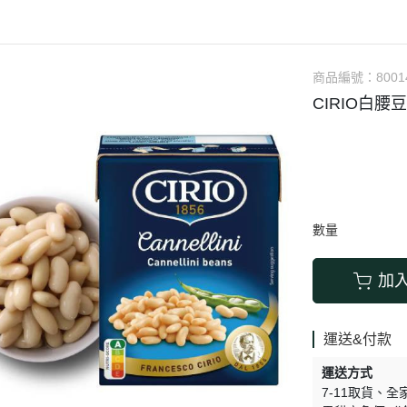
涼拌/沙拉
調理漿
香料/調味粉包
抓餅/粽子/糕
果汁
素肉
麓之華
生活用品
素料
炸物
沾拌醬
水餃/餛飩/鍋貼
咖啡/茶/巧克力
巧克
植芮堂
湯底
素三牲
即煮醬/湯/咖哩
冷凍點心/湯圓
商品編號：
8001
純素奶油/起司
湯品/羹
味噌/味霖
素香鬆
CIRIO白腰豆
天貝/醬料/素旦
高湯/湯底
涼拌
蒟蒻
冰淇淋
數量
加
運送&付款
運送方式
7-11取貨
全