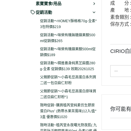
成 分 :
素寶寶食/用品
產 地 :
促銷活動
素食類別 
促銷活動～HOMEY酥格格70g-全素*
保存方式 
3包特價$219
促銷活動～味榮有機無糖蘋果醋500
ml促銷價$265
促銷活動～味榮有機蘋果醋500ml促
CIRIO
銷價$189
促銷活動～精進養身純黑芝麻醬280
g-全素 促銷價$139 效期20261025
父親節促銷～小森毛豆高蛋白系列買
二送一包亞麻仁籽粉
父親節促銷～小森毛豆高蛋白原味買
二送亞麻仁籽粉*1
限時促銷~購買植芮堂純素仿生膠原
你可能
蛋白Plus⁺ (熱帶水果茶風味)12入/盒*
3盒 優惠價$1020
限時活動~植芮堂永夜曙光熬夜肌( 九