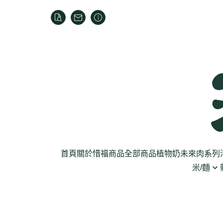
首頁
關於
惜福商品
全部商品
植物奶
未來肉系列
米/麵
芽菜菇蕈
米
乾貨
葉菜
泡麵
罐頭
根莖
麵條
麵粉/沾粉