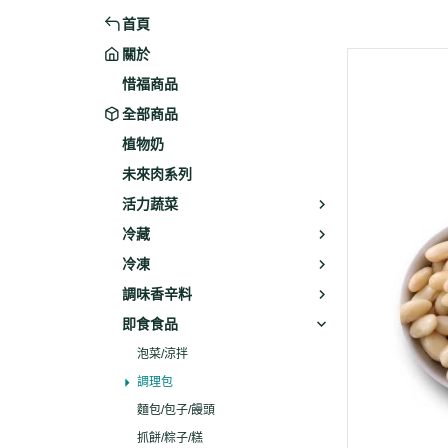
首頁
米粉/冬粉
藥材
關於
義大利麵
乾素料
惜福商品
全部商品
植物奶
未來肉系列
活力蔬菜
冷藏
冷凍
調味香辛料
即食食品
泡菜/涼拌
調理包
麵包/包子/饅頭
抓餅/粽子/糕