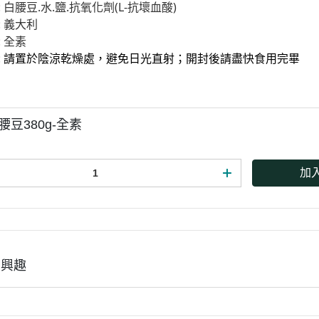
 白腰豆.水.鹽.抗氧化劑(L-抗壞血酸)
 義大利
: 全素
:
請置於陰涼乾燥處，避免日光直射；開封後請盡快食用完畢
白腰豆380g-全素
加
有興趣