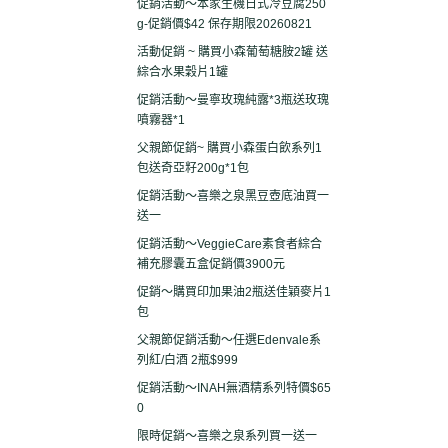
促銷活動～本家生機日式冷豆腐250
g-促銷價$42 保存期限20260821
活動促銷 ~ 購買小森葡萄糖胺2罐 送
綜合水果穀片1罐
促銷活動～曼寧玫瑰純露*3瓶送玫瑰
噴霧器*1
父親節促銷~ 購買小森蛋白飲系列1
包送奇亞籽200g*1包
促銷活動～喜樂之泉黑豆壺底油買一
送一
促銷活動～VeggieCare素食者綜合
補充膠囊五盒促銷價3900元
促銷～購買印加果油2瓶送佳穎麥片1
包
父親節促銷活動～任選Edenvale系
列紅/白酒 2瓶$999
促銷活動～INAH無酒精系列特價$65
0
限時促銷～喜樂之泉系列買一送一