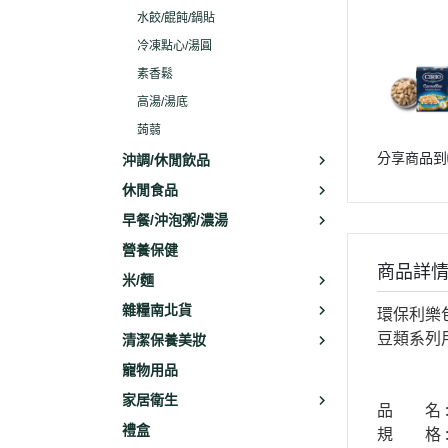
水餃/餛飩/鍋貼
冷凍點心/湯圓
素香鬆
高湯/湯底
蒟蒻
分享商品到
沖調/休閒飲品
休閒食品
早餐/沖泡粥/濃湯
營養保健
商品詳
米/麵
雜糧南北貨
環保利樂
豆類系列
清潔保養美妝
寵物用品
家居衛生
品 名 : 
禮盒
規 格 : 