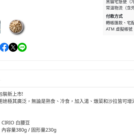
黑貓宅急便（
常溫物流（含
付款方式
轉帳匯款
宅
ATM 虛擬帳號
情
包裝新上市!
用途極其廣泛，無論是熟食、冷食，加入湯、燉菜和沙拉皆可增添
CIRIO 白腰豆
內容量380g / 固形量230g