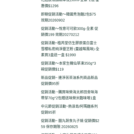
花胜肽活顏精華液)50ml-全素*2瓶 優
惠價$1296
即期促銷活動～韓國秀泡麵2包$75
效期20260902
促銷活動～悅意可可飲300g-全素 促
銷價199 效期20270212
促銷活動~植芮堂仿生膠原蛋白富士
雪櫻私密純淨靈芝粉 (蔓越莓風味)-全
素買3盒送一盒 $1990
促銷活動～本家生機仙草凍350g*3
碗促銷價$119
新品促銷~ 連淨苦茶油系列商品新品
促銷價95折
促銷活動 ~購買味榮海太郎田舍味海
帶芽70g*2包贈送味榮米麴味噌1盒
中元節促銷活動~熱浪島/阿瑪麵系列
促銷95折
促銷活動~ 囍丸蔬食丸子燒 促銷價$2
59 保存期限 20260825