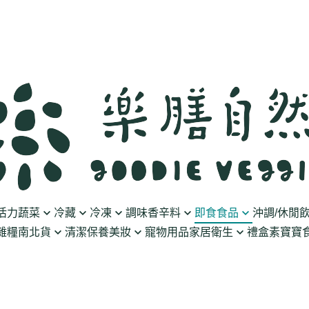
活力蔬菜
冷藏
冷凍
調味香辛料
即食食品
沖調/休閒
雜糧南北貨
清潔保養美妝
寵物用品
家居衛生
禮盒
素寶寶食
豆製品
素火腿/素香腸/蔬菜捲
油/醋
泡菜/涼拌
沖調豆奶/穀飲
果乾
清潔用品
波瑟沙
食物泥
優格
素排/素肉/魚排/燒肉
鹽/糖
調理包
黑麥汁/無酒精飲
餅乾
化妝品
沛柏 Pipper Standard
米精/米麵/義大
醬料
丸子/蒟蒻/豆腐/火鍋料
醬油/油膏
麵包/包子/饅頭
養生茶湯
海苔
保養品
米餅/零食