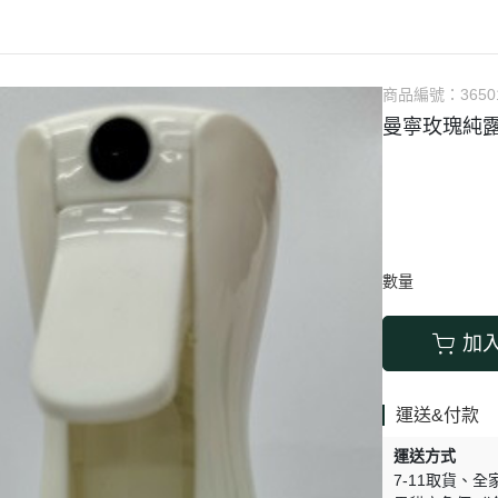
涼拌/沙拉
調理漿
香料/調味粉包
抓餅/粽子/糕
果汁
素肉
麓之華
生活用品
素料
炸物
沾拌醬
水餃/餛飩/鍋貼
咖啡/茶/巧克力
巧克
植芮堂
湯底
素三牲
即煮醬/湯/咖哩
冷凍點心/湯圓
商品編號：
3650
純素奶油/起司
湯品/羹
味噌/味霖
素香鬆
曼寧玫瑰純
天貝/醬料/素旦
高湯/湯底
涼拌
蒟蒻
冰淇淋
數量
加
運送&付款
運送方式
7-11取貨
全