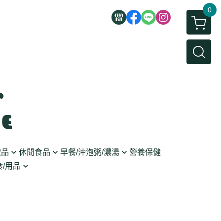
0
飲品
休閒食品
早餐/沖泡粥/濃湯
營養保健
/用品
/蜜餞/蒟蒻
即食粥/濃湯
穀麥片
利麵
/堅果/糖果
果醬