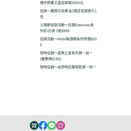
補充膠囊五盒促銷價3900元
促銷～購買印加果油2瓶送佳穎麥片1
包
父親節促銷活動～任選Edenvale系
列紅/白酒 2瓶$999
促銷活動～INAH無酒精系列特價$65
0
限時促銷～喜樂之泉系列買一送一
(優惠價$185)
限時促銷～自然時記葡萄乾買一送一