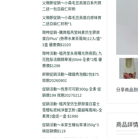
父親節促銷～小森毛豆高蛋白系列買
二送一包亞麻仁籽粉
父親節促銷～小森毛豆高蛋白原味買
二送亞麻仁籽粉*1
限時促銷~購買植芮堂純素仿生膠原
蛋白Plus⁺ (熱帶水果茶風味)12入/盒*
3盒 優惠價$1020
限時活動~植芮堂永夜曙光熬夜肌( 九
花胜肽活顏精華液)50ml-全素*2瓶 優
惠價$1296
即期促銷活動～韓國秀泡麵2包$75
效期20260902
促銷活動～悅意可可飲300g-全素 促
分享商品到
銷價199 效期20270212
促銷活動~植芮堂仿生膠原蛋白富士
雪櫻私密純淨靈芝粉 (蔓越莓風味)-全
素買3盒送一盒 $1990
商品詳
促銷活動～本家生機仙草凍350g*3
碗促銷價$119