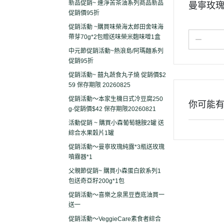
新品促銷~ 連淨苦茶油系列商品新品
曼寧玫
促銷價95折
促銷活動 ~購買味榮海太郎田舍味海
帶芽70g*2包贈送味榮米麴味噌1盒
中元節促銷活動~熱浪島/阿瑪麵系列
促銷95折
促銷活動~ 囍丸蔬食丸子燒 促銷價$2
59 保存期限 20260825
促銷活動～本家生機日式冷豆腐250
你可能
g-促銷價$42 保存期限20260821
活動促銷 ~ 購買小森葡萄糖胺2罐 送
綜合水果穀片1罐
促銷活動～曼寧玫瑰純露*3瓶送玫瑰
噴霧器*1
父親節促銷~ 購買小森蛋白飲系列1
包送奇亞籽200g*1包
促銷活動～喜樂之泉黑豆壺底油買一
送一
促銷活動～VeggieCare素食者綜合