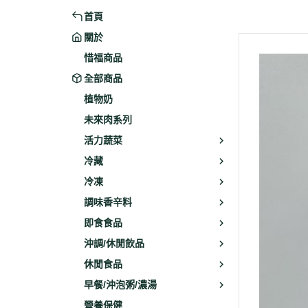
首頁
米粉/冬粉
藥材
關於
義大利麵
乾素料
惜福商品
全部商品
植物奶
未來肉系列
活力蔬菜
冷藏
冷凍
調味香辛料
即食食品
沖調/休閒飲品
休閒食品
早餐/沖泡粥/濃湯
營養保健