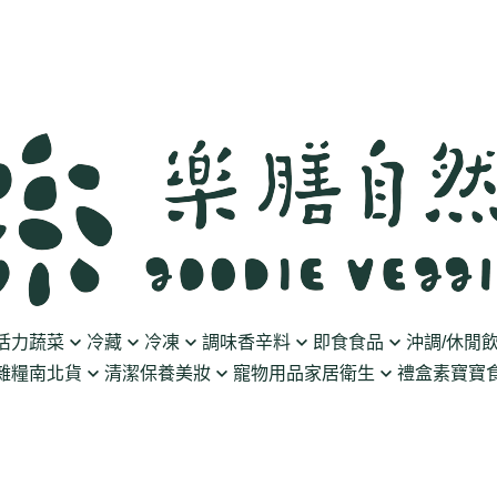
活力蔬菜
冷藏
冷凍
調味香辛料
即食食品
沖調/休閒
雜糧南北貨
清潔保養美妝
寵物用品
家居衛生
禮盒
素寶寶食
豆製品
素火腿/素香腸/蔬菜捲
油/醋
泡菜/涼拌
沖調豆奶/穀飲
果乾
清潔用品
波瑟沙
食物泥
優格
素排/素肉/魚排/燒肉
鹽/糖
調理包
黑麥汁/無酒精飲
餅乾
化妝品
沛柏 Pipper Standard
米精/米麵/義大
醬料
丸子/蒟蒻/豆腐/火鍋料
醬油/油膏
麵包/包子/饅頭
養生茶湯
海苔
保養品
米餅/零食