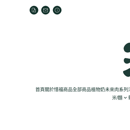
首頁
關於
惜福商品
全部商品
植物奶
未來肉系列
米/麵
芽菜菇蕈
米
乾貨
葉菜
泡麵
罐頭
根莖
麵條
麵粉/沾粉