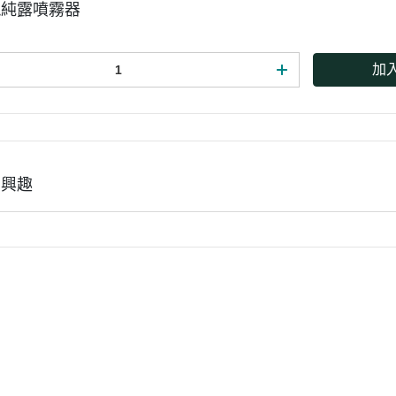
瑰純露噴霧器
加
有興趣