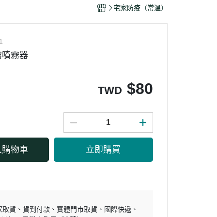
干/乳酪絲/豆干
宅家防疫（常溫）
力
1
露噴霧器
$
80
TWD
入購物車
立即購買
家取貨
貨到付款
實體門市取貨
國際快遞