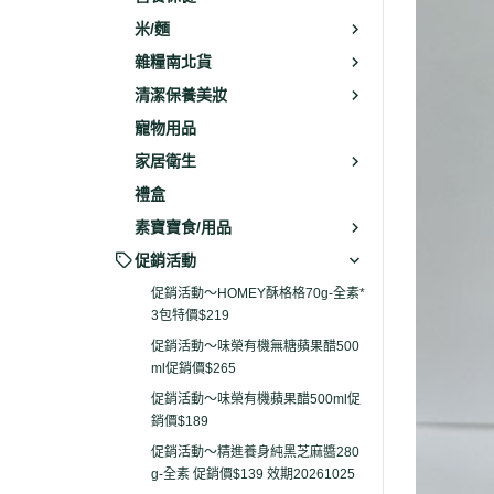
米/麵
雜糧南北貨
清潔保養美妝
寵物用品
家居衛生
禮盒
素寶寶食/用品
促銷活動
促銷活動～HOMEY酥格格70g-全素*
3包特價$219
促銷活動～味榮有機無糖蘋果醋500
ml促銷價$265
促銷活動～味榮有機蘋果醋500ml促
銷價$189
促銷活動～精進養身純黑芝麻醬280
g-全素 促銷價$139 效期20261025