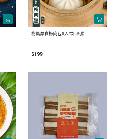
樹巢厚食梅肉包6入/袋-全素
$199