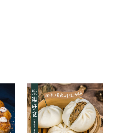
干/乳酪絲/豆干
力
navigate_next