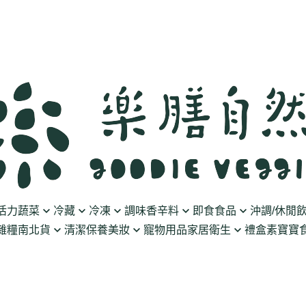
活力蔬菜
冷藏
冷凍
調味香辛料
即食食品
沖調/休閒
雜糧南北貨
清潔保養美妝
寵物用品
家居衛生
禮盒
素寶寶食
豆製品
素火腿/素香腸/蔬菜捲
油/醋
泡菜/涼拌
沖調豆奶/穀飲
果乾
清潔用品
波瑟沙
食物泥
優格
素排/素肉/魚排/燒肉
鹽/糖
調理包
黑麥汁/無酒精飲
餅乾
化妝品
沛柏 Pipper Standard
米精/米麵/義大
醬料
丸子/蒟蒻/豆腐/火鍋料
醬油/油膏
麵包/包子/饅頭
養生茶湯
海苔
保養品
米餅/零食