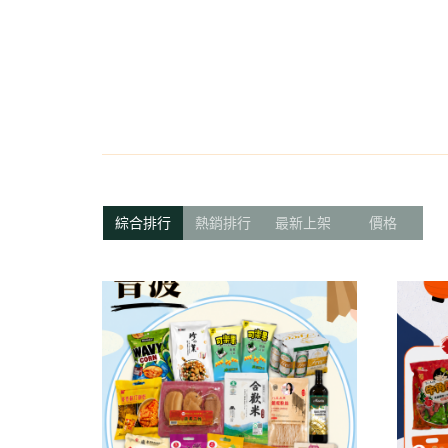
米粉/冬粉
藥材
義大利麵
乾素料
navigate_before
綜合排行
熱銷排行
最新上架
價格