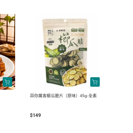
蒜你厲害櫛瓜脆片（原味）45g-全素
$149