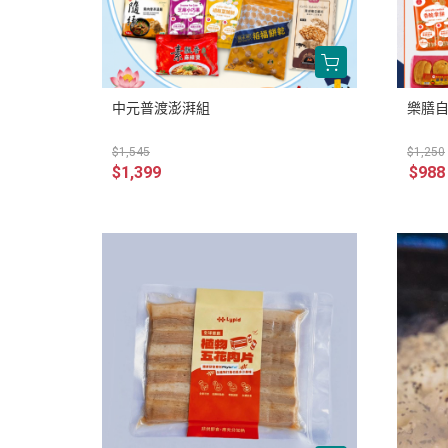
中元普渡澎湃組
樂膳自
$1,545
$1,250
$1,399
$988