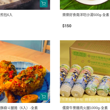
煎包6入
樂樂好食南洋叻沙湯500g-全素
$150
酥麻ㄐ腿捲（6入）-全素
儒齋牛蒡雞肉火腿1000g-全素