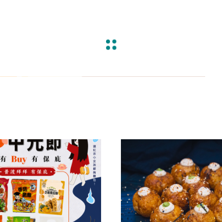
涼拌/沙拉
調理漿
香料/調味粉包
抓餅/粽子/糕
果汁
素肉
麓之華
生活用品
素料
炸物
沾拌醬
水餃/餛飩/鍋貼
咖啡/茶/巧克力
巧克
植芮堂
湯底
素三牲
即煮醬/湯/咖哩
冷凍點心/湯圓
純素奶油/起司
湯品/羹
味噌/味霖
素香鬆
天貝/醬料/素旦
高湯/湯底
涼拌
蒟蒻
冰淇淋