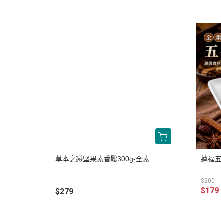
草本之戀堅果素香鬆300g-全素
蓮福五
$200
$179
$279