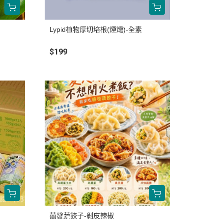
Lypid植物厚切培根(煙燻)-全素
$199
囍發蔬餃子-剝皮辣椒