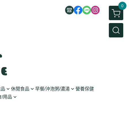
0
飲品
休閒食品
早餐/沖泡粥/濃湯
營養保健
/用品
/蜜餞/蒟蒻
即食粥/濃湯
穀麥片
利麵
/堅果/糖果
果醬