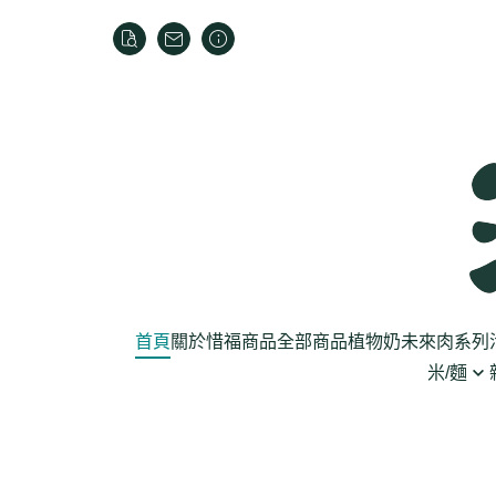
首頁
關於
惜福商品
全部商品
植物奶
未來肉系列
米/麵
芽菜菇蕈
米
乾貨
葉菜
泡麵
罐頭
根莖
麵條
麵粉/沾粉