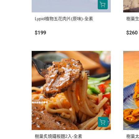
Lypid植物五花肉片(原味)-全素
樹巢生
$199
$260
樹巢炙燒鐵板麵2入-全素
樹巢太