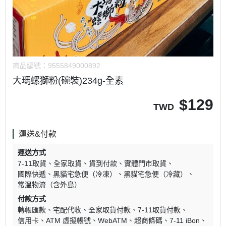
商品編號：
9555849000892
大瑪螺獅粉(碗裝)234g-全素
$
129
TWD
運送&付款
運送方式
7-11取貨
全家取貨
貨到付款
實體門市取貨
國際快遞
黑貓宅急便（冷凍）
黑貓宅急便（冷藏）
常溫物流（含外島）
付款方式
轉帳匯款
宅配代收
全家取貨付款
7-11取貨付款
信用卡
ATM 虛擬帳號
WebATM
超商條碼
7-11 iBon