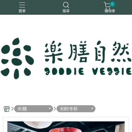
0
選單
搜尋
購物車
一樂鶴
大瑪
日日旺
綜神
駿伸
米/麵
米粉/冬粉