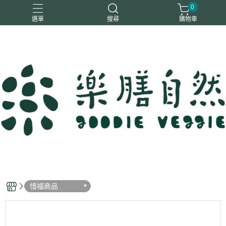
0
選單
搜尋
購物車
一樂鶴
大瑪
日日旺
綜神
駿伸
惜福商品