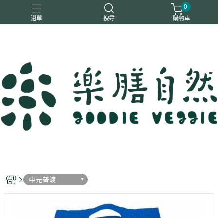
0
選單
搜尋
購物車
一樂鶴
大瑪
日日旺
綜神
駿伸
中元普渡