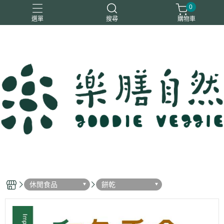
0
選單
搜尋
購物車
一樂鶴
大瑪
日日旺
綜神
駿伸
休閒食品
餅乾