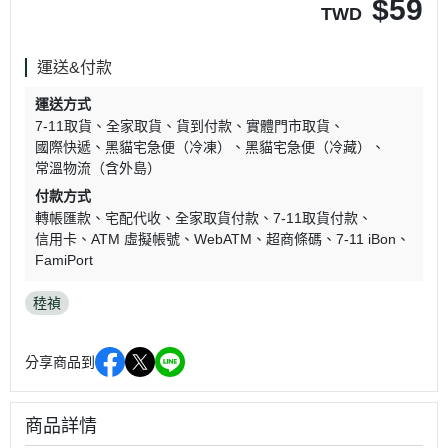
$
59
TWD
運送&付款
運送方式
7-11取貨
全家取貨
貨到付款
實體門市取貨
國際快遞
黑貓宅急便（冷凍）
黑貓宅急便（冷藏）
常溫物流（含外島）
付款方式
轉帳匯款
宅配代收
全家取貨付款
7-11取貨付款
信用卡
ATM 虛擬帳號
WebATM
超商條碼
7-11 iBon
FamiPort
稑禎
分享商品到
商品詳情