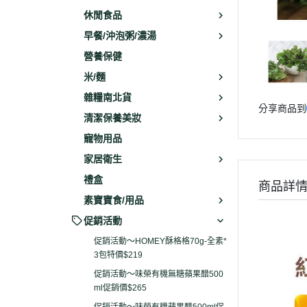
休閒食品
早餐/沖泡粥/濃湯
營養保健
米/麵
雜糧南北貨
分享商品到
清潔保養美妝
寵物用品
家居衛生
禮盒
商品詳
素寶寶食/用品
促銷活動
促銷活動～HOMEY酥格格70g-全素*
3包特價$219
促銷活動～味榮有機無糖蘋果醋500
ml促銷價$265