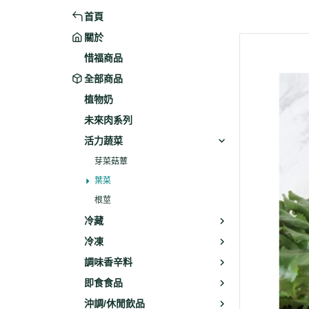
首頁
米粉/冬粉
藥材
關於
義大利麵
乾素料
惜福商品
全部商品
植物奶
未來肉系列
活力蔬菜
芽菜菇蕈
葉菜
根莖
冷藏
冷凍
調味香辛料
即食食品
沖調/休閒飲品