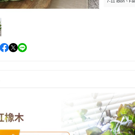
7-11 iBon
Fa
情