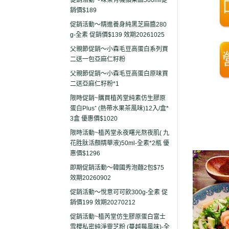
促銷活動～味榮有機蘋果醋500ml促
銷價$189
促銷活動～精進養身純黑芝麻醬280
g-全素 促銷價$139 效期20261025
父親節促銷～小森毛豆高蛋白系列買
二送一包亞麻仁籽粉
父親節促銷～小森毛豆高蛋白原味買
二送亞麻仁籽粉*1
限時促銷~購買植芮堂純素仿生膠原
蛋白Plus⁺ (熱帶水果茶風味)12入/盒*
3盒 優惠價$1020
限時活動~植芮堂永夜曙光熬夜肌( 九
花胜肽活顏精華液)50ml-全素*2瓶 優
惠價$1296
即期促銷活動～韓國秀泡麵2包$75
效期20260902
促銷活動～悅意可可飲300g-全素 促
銷價199 效期20270212
促銷活動~植芮堂仿生膠原蛋白富士
雪櫻私密純淨靈芝粉 (蔓越莓風味)-全