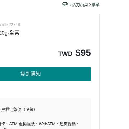
干/乳酪絲/豆干
活力蔬菜
葉菜
力
751522749
0g-全素
$
95
TWD
貨到通知
黑貓宅急便（冷藏）
用卡
ATM 虛擬帳號
WebATM
超商條碼