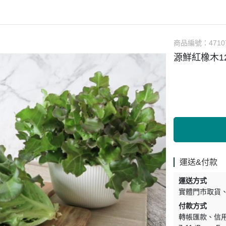
涼拌/沙拉
調理漿
香料/調味粉包
抓餅/粽子/糕
果汁
素肉
麓之華
生活用品
素料
炸物
沾拌醬
水餃/餛飩/鍋貼
咖啡/茶/巧克力
巧克
植芮堂
湯底
素三牲
即煮醬/湯/咖哩
冷凍點心/湯圓
商品編號：
4710
純素奶油/起司
湯品/羹
味噌/味霖
素香鬆
源鮮紅橡木12
天貝/醬料/素旦
高湯/湯底
涼拌
蒟蒻
冰淇淋
運送&付款
運送方式
實體門市取貨
付款方式
轉帳匯款
信