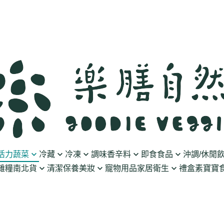
活力蔬菜
冷藏
冷凍
調味香辛料
即食食品
沖調/休閒
雜糧南北貨
清潔保養美妝
寵物用品
家居衛生
禮盒
素寶寶食
豆製品
素火腿/素香腸/蔬菜捲
油/醋
泡菜/涼拌
沖調豆奶/穀飲
果乾
清潔用品
波瑟沙
食物泥
優格
素排/素肉/魚排/燒肉
鹽/糖
調理包
黑麥汁/無酒精飲
餅乾
化妝品
沛柏 Pipper Standard
米精/米麵/義大
醬料
丸子/蒟蒻/豆腐/火鍋料
醬油/油膏
麵包/包子/饅頭
養生茶湯
海苔
保養品
米餅/零食