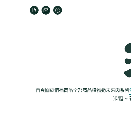
首頁
關於
惜福商品
全部商品
植物奶
未來肉系列
米/麵
芽菜菇蕈
米
乾貨
葉菜
泡麵
罐頭
根莖
麵條
麵粉/沾粉