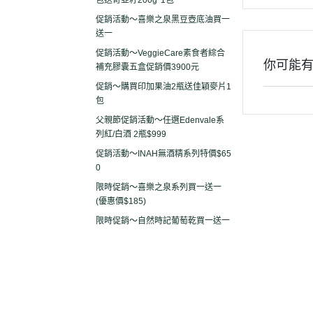
包送奇亞籽200g*1包
促銷活動～喜樂之泉黑豆壺底油買一
送一
促銷活動～VeggieCare素食者綜合
你可能
補充膠囊五盒促銷價3900元
促銷～購買印加果油2瓶送佳穎麥片1
包
父親節促銷活動～任選Edenvale系
列紅/白酒 2瓶$999
促銷活動～INAH無酒精系列特價$65
0
限時促銷～喜樂之泉系列買一送一
(優惠價$185)
限時促銷～自然時記葡萄乾買一送一