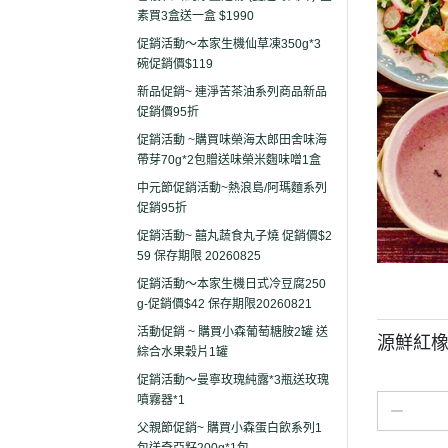
素買3盒送一盒 $1990
促銷活動～本家生機仙草凍350g*3
碗促銷價$119
新品促銷~ 連淨苦茶油系列商品新品
促銷價95折
促銷活動 ~購買味榮海太郎田舍味海
帶芽70g*2包贈送味榮米麴味噌1盒
中元節促銷活動~熱浪島/阿瑪麵系列
促銷95折
促銷活動~ 囍丸蔬食丸子燒 促銷價$2
59 保存期限 20260825
促銷活動～本家生機日式冷豆腐250
g-促銷價$42 保存期限20260821
活動促銷 ~ 購買小森葡萄糖胺2罐 送
源鮮紅橡
綜合水果穀片1罐
促銷活動～曼寧玫瑰純露*3瓶送玫瑰
噴霧器*1
父親節促銷~ 購買小森蛋白飲系列1