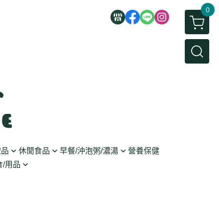
0
飲品
休閒食品
早餐/沖泡粥/濃湯
營養保健
/用品
/蜜餞/蒟蒻
即食粥/濃湯
穀麥片
利麵
/堅果/糖果
果醬