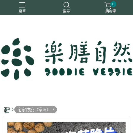
0
選單
搜尋
購物車
一樂鶴
大瑪
日日旺
綜神
駿伸
宅家防疫（常溫）