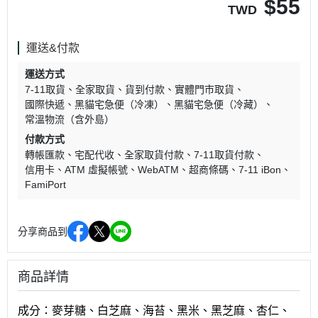
$
55
TWD
運送&付款
運送方式
7-11取貨
全家取貨
貨到付款
實體門市取貨
國際快遞
黑貓宅急便（冷凍）
黑貓宅急便（冷藏）
常溫物流（含外島）
付款方式
轉帳匯款
宅配代收
全家取貨付款
7-11取貨付款
信用卡
ATM 虛擬帳號
WebATM
超商條碼
7-11 iBon
FamiPort
分享商品到
商品詳情
成分：麥芽糖、白芝麻、海苔、黑米、黑芝麻、杏仁、