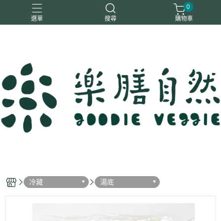
0
選單
搜尋
購物車
一樂鶴
大瑪
日日旺
綜神
駿伸
冷藏
湯底