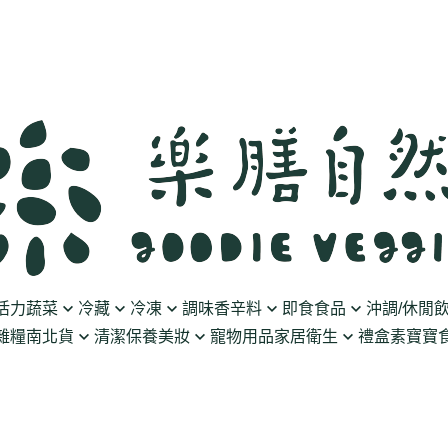
活力蔬菜
冷藏
冷凍
調味香辛料
即食食品
沖調/休閒
雜糧南北貨
清潔保養美妝
寵物用品
家居衛生
禮盒
素寶寶食
豆製品
素火腿/素香腸/蔬菜捲
油/醋
泡菜/涼拌
沖調豆奶/穀飲
果乾
清潔用品
波瑟沙
食物泥
優格
素排/素肉/魚排/燒肉
鹽/糖
調理包
黑麥汁/無酒精飲
餅乾
化妝品
沛柏 Pipper Standard
米精/米麵/義大
醬料
丸子/蒟蒻/豆腐/火鍋料
醬油/油膏
麵包/包子/饅頭
養生茶湯
海苔
保養品
米餅/零食