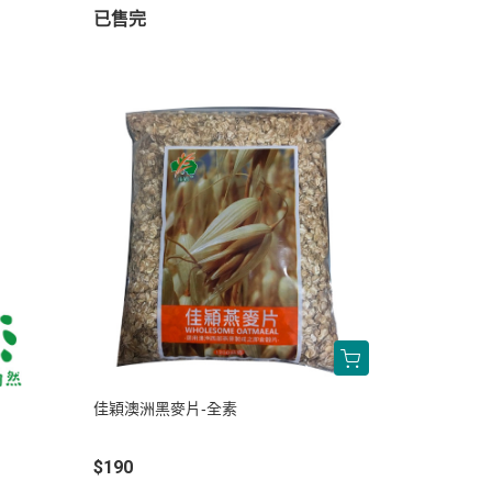
已售完
佳穎澳洲黑麥片-全素
$190