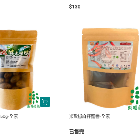
$130
50g-全素
米歐椒麻拌麵醬-全素
已售完