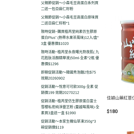
父親節促銷～小森毛豆高蛋白系列買
二送一包亞麻仁籽粉
父親節促銷～小森毛豆高蛋白原味買
二送亞麻仁籽粉*1
限時促銷~購買植芮堂純素仿生膠原
蛋白Plus⁺ (熱帶水果茶風味)12入/盒*
3盒 優惠價$1020
限時活動~植芮堂永夜曙光熬夜肌( 九
花胜肽活顏精華液)50ml-全素*2瓶 優
惠價$1296
即期促銷活動～韓國秀泡麵2包$75
效期20260902
促銷活動～悅意可可飲300g-全素 促
銷價199 效期20270212
佳穎山藥紅薏
促銷活動~植芮堂仿生膠原蛋白富士
雪櫻私密純淨靈芝粉 (蔓越莓風味)-全
$180
素買3盒送一盒 $1990
促銷活動～本家生機仙草凍350g*3
碗促銷價$119