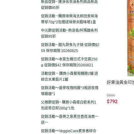
新品促銷~ 連淨苦茶油系列商品新品
促銷價95折
促銷活動 ~購買味榮海太郎田舍味海
帶芽70g*2包贈送味榮米麴味噌1盒
中元節促銷活動~熱浪島/阿瑪麵系列
促銷95折
促銷活動~ 囍丸蔬食丸子燒 促銷價$2
59 保存期限 20260825
促銷活動～本家生機日式冷豆腐250
g-促銷價$42 保存期限20260821
活動促銷 ~ 購買小森葡萄糖胺2罐 送
綜合水果穀片1罐
好果油黃金印
促銷活動～曼寧玫瑰純露*3瓶送玫瑰
噴霧器*1
$880
$792
父親節促銷~ 購買小森蛋白飲系列1
包送奇亞籽200g*1包
促銷活動～喜樂之泉黑豆壺底油買一
送一
促銷活動～VeggieCare素食者綜合