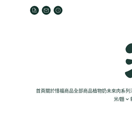
首頁
關於
惜福商品
全部商品
植物奶
未來肉系列
米/麵
芽菜菇蕈
米
乾貨
葉菜
泡麵
罐頭
根莖
麵條
麵粉/沾粉