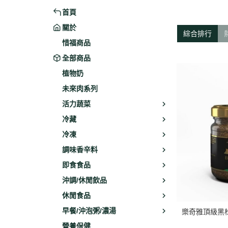
首頁
米粉/冬粉
藥材
關於
義大利麵
乾素料
綜合排行
惜福商品
全部商品
植物奶
未來肉系列
活力蔬菜
冷藏
冷凍
調味香辛料
即食食品
沖調/休閒飲品
休閒食品
早餐/沖泡粥/濃湯
樂奇雅頂級黑松
營養保健