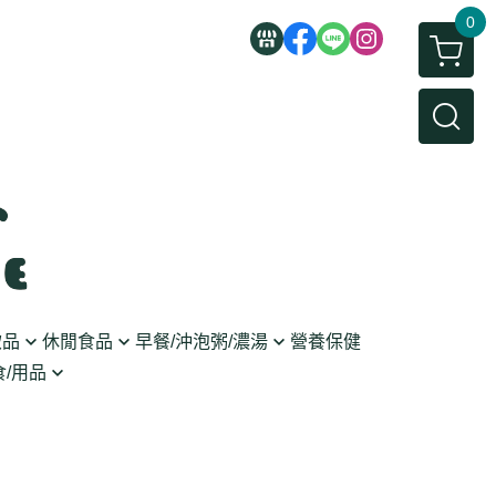
0
飲品
休閒食品
早餐/沖泡粥/濃湯
營養保健
/用品
/蜜餞/蒟蒻
即食粥/濃湯
穀麥片
利麵
/堅果/糖果
果醬