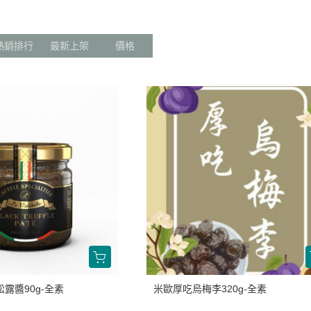
涼拌/沙拉
調理漿
香料/調味粉包
抓餅/粽子/糕
果汁
素肉
麓之華
生活用品
素料
炸物
沾拌醬
水餃/餛飩/鍋貼
咖啡/茶/巧克力
巧克
植芮堂
熱銷排行
最新上架
價格
湯底
素三牲
即煮醬/湯/咖哩
冷凍點心/湯圓
純素奶油/起司
湯品/羹
味噌/味霖
素香鬆
天貝/醬料/素旦
高湯/湯底
涼拌
蒟蒻
冰淇淋
露醬90g-全素
米歐厚吃烏梅李320g-全素