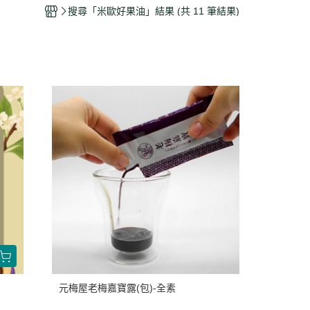
干/乳酪絲/豆干
搜尋「米歐好果油」結果 (共 11 筆結果)
力
元梅屋老梅嘉寶露(包)-全素