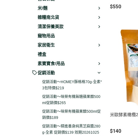
$550
米/麵
雜糧南北貨
清潔保養美妝
寵物用品
家居衛生
禮盒
素寶寶食/用品
促銷活動
促銷活動～HOMEY酥格格70g-全素*
3包特價$219
促銷活動～味榮有機無糖蘋果醋500
ml促銷價$265
促銷活動～味榮有機蘋果醋500ml促
米歐酵素橄欖2
銷價$189
促銷活動～精進養身純黑芝麻醬280
$140
g-全素 促銷價$139 效期20261025