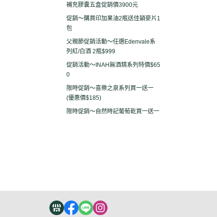
補充膠囊五盒促銷價3900元
促銷～購買印加果油2瓶送佳穎麥片1
包
父親節促銷活動～任選Edenvale系
列紅/白酒 2瓶$999
促銷活動～INAH無酒精系列特價$65
0
限時促銷～喜樂之泉系列買一送一
(優惠價$185)
限時促銷～自然時記葡萄乾買一送一