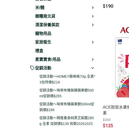
$190
米/麵
雜糧南北貨
清潔保養美妝
寵物用品
家居衛生
禮盒
素寶寶食/用品
促銷活動
促銷活動～HOMEY酥格格70g-全素*
3包特價$219
促銷活動～味榮有機無糖蘋果醋500
ml促銷價$265
促銷活動～味榮有機蘋果醋500ml促
ACE斑斑水果條
銷價$189
素
促銷活動～精進養身純黑芝麻醬280
$250
g-全素 促銷價$139 效期20261025
$125