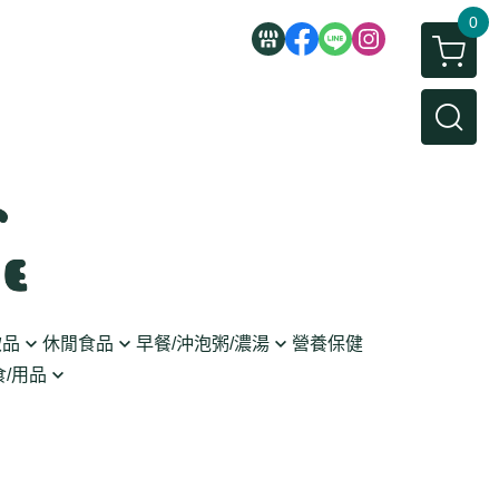
0
飲品
休閒食品
早餐/沖泡粥/濃湯
營養保健
/用品
/蜜餞/蒟蒻
即食粥/濃湯
穀麥片
利麵
/堅果/糖果
果醬