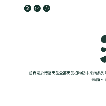
首頁
關於
惜福商品
全部商品
植物奶
未來肉系列
米/麵
芽菜菇蕈
米
乾貨
葉菜
泡麵
罐頭
根莖
麵條
麵粉/沾粉