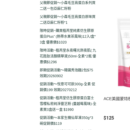
父親節促銷～小森毛豆高蛋白系列買
二送一包亞麻仁籽粉
父親節促銷～小森毛豆高蛋白原味買
二送亞麻仁籽粉*1
限時促銷~購買植芮堂純素仿生膠原
蛋白Plus⁺ (熱帶水果茶風味)12入/盒*
3盒 優惠價$1020
限時活動~植芮堂永夜曙光熬夜肌( 九
花胜肽活顏精華液)50ml-全素*2瓶 優
惠價$1296
即期促銷活動～韓國秀泡麵2包$75
效期20260902
促銷活動～悅意可可飲300g-全素 促
銷價199 效期20270212
促銷活動~植芮堂仿生膠原蛋白富士
ACE美國蒙特
雪櫻私密純淨靈芝粉 (蔓越莓風味)-全
素買3盒送一盒 $1990
$125
促銷活動～本家生機仙草凍350g*3
碗促銷價$119