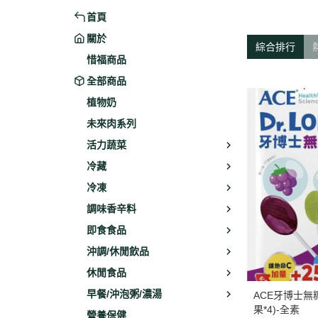
首頁
米粉/冬粉
藥材
關於
義大利麵
乾素料
綜合排行
惜福商品
全部商品
植物奶
未來肉系列
活力蔬菜
冷藏
冷凍
調味香辛料
即食食品
沖調/休閒飲品
休閒食品
早餐/沖泡粥/濃湯
ACE牙博士無糖
果*4)-全素
營養保健