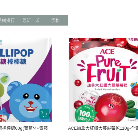
涼拌/沙拉
調理漿
香料/調味粉包
抓餅/粽子/糕
果汁
素肉
麓之華
生活用品
素料
炸物
沾拌醬
水餃/餛飩/鍋貼
咖啡/茶/巧克力
巧克
植芮堂
熱銷排行
最新上架
價格
湯底
素三牲
即煮醬/湯/咖哩
冷凍點心/湯圓
純素奶油/起司
湯品/羹
味噌/味霖
素香鬆
天貝/醬料/素旦
高湯/湯底
涼拌
蒟蒻
冰淇淋
棒棒糖60g(葡萄*4+青蘋
ACE加拿大紅鑽大蔓越莓乾110g-全