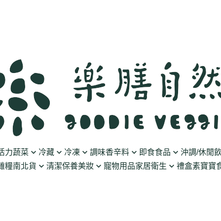
活力蔬菜
冷藏
冷凍
調味香辛料
即食食品
沖調/休閒
雜糧南北貨
清潔保養美妝
寵物用品
家居衛生
禮盒
素寶寶食
豆製品
素火腿/素香腸/蔬菜捲
油/醋
泡菜/涼拌
沖調豆奶/穀飲
果乾
清潔用品
波瑟沙
食物泥
優格
素排/素肉/魚排/燒肉
鹽/糖
調理包
黑麥汁/無酒精飲
餅乾
化妝品
沛柏 Pipper Standard
米精/米麵/義大
醬料
丸子/蒟蒻/豆腐/火鍋料
醬油/油膏
麵包/包子/饅頭
養生茶湯
海苔
保養品
米餅/零食