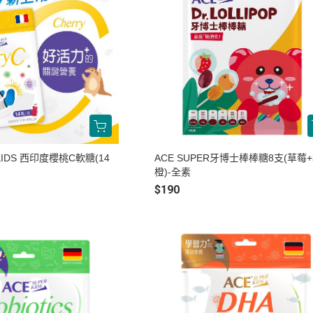
 KIDS 西印度櫻桃C軟糖(14
ACE SUPER牙博士棒棒糖8支(草莓
橙)-全素
$190