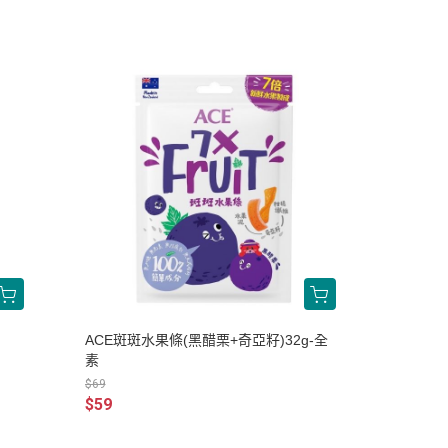
ACE斑斑水果條(黑醋栗+奇亞籽)32g-全
素
$69
$59