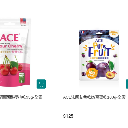
模蘭西酸櫻桃乾95g-全素
ACE法國艾香軟嫩蜜棗乾180g-全素
$125