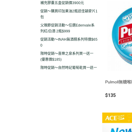
補充膠囊五盒促銷價3900元
促銷～購買印加果油2瓶送佳穎麥片1
包
父親節促銷活動～任選Edenvale系
列紅/白酒 2瓶$999
促銷活動～INAH無酒精系列特價$65
0
限時促銷～喜樂之泉系列買一送一
(優惠價$185)
限時促銷～自然時記葡萄乾買一送一
Pulmoll無糖
$135