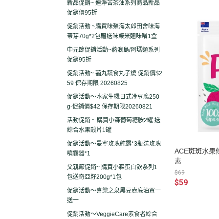
新品促銷~ 連淨苦茶油系列商品新品
促銷價95折
促銷活動 ~購買味榮海太郎田舍味海
帶芽70g*2包贈送味榮米麴味噌1盒
中元節促銷活動~熱浪島/阿瑪麵系列
促銷95折
促銷活動~ 囍丸蔬食丸子燒 促銷價$2
59 保存期限 20260825
促銷活動～本家生機日式冷豆腐250
g-促銷價$42 保存期限20260821
活動促銷 ~ 購買小森葡萄糖胺2罐 送
綜合水果穀片1罐
促銷活動～曼寧玫瑰純露*3瓶送玫瑰
ACE斑斑水果條
噴霧器*1
素
父親節促銷~ 購買小森蛋白飲系列1
$69
包送奇亞籽200g*1包
$59
促銷活動～喜樂之泉黑豆壺底油買一
送一
促銷活動～VeggieCare素食者綜合