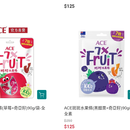
$125
(草莓+奇亞籽)90g/袋-全
ACE斑斑水果條(黑醋栗+奇亞籽)90g/
全素
$250
$125