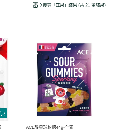
干/乳酪絲/豆干
搜尋「宜果」結果 (共 21 筆結果)
力
素
ACE酸星球軟糖44g-全素