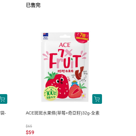
已售完
袋-
ACE斑斑水果條(草莓+奇亞籽)32g-全素
$65
$59