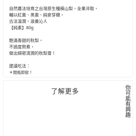
自然農法培育之台灣原生種橫山梨，全果淬取，
輔以紅棗、黑棗、純麥芽糖，
古法溫潤，滋養沁人
【純素】80g
飽滿香甜的秋梨，
不過度熬煮，
做出綿密清潤的秋梨膏！
建議吃法：
＊開瓶即飲
！
你
了解更多
可
能
有
興
趣