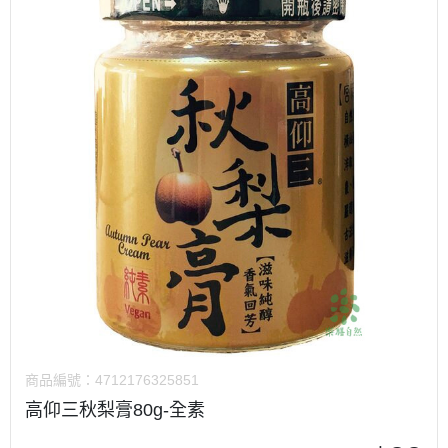
商品編號：
4712176325851
高仰三秋梨膏80g-全素