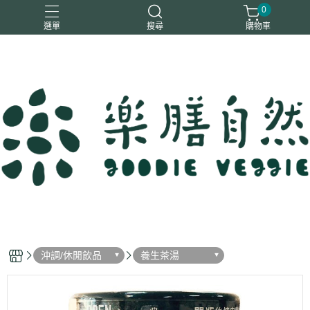
0
選單
搜尋
購物車
一樂鶴
大瑪
日日旺
綜神
駿伸
沖調/休閒飲品
養生茶湯