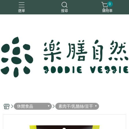
0
選單
搜尋
購物車
一樂鶴
大瑪
日日旺
綜神
駿伸
休閒食品
素肉干/乳酪絲/豆干