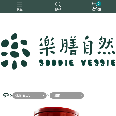
0
選單
搜尋
購物車
一樂鶴
大瑪
日日旺
綜神
駿伸
休閒食品
餅乾