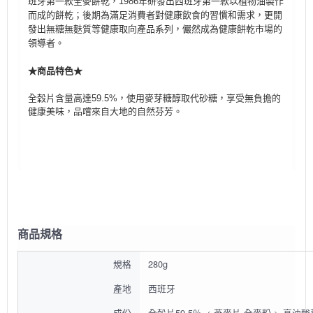
班牙第一款全麥餅乾，1986年研發出西班牙第一款以植物油製作
而成的餅乾；後期為滿足消費者對健康飲食的習慣和需求，更開
發出無糖無麩質等健康取向產品系列，儼然成為健康餅乾市場的
領導者。
★商品特色
★
全穀片含量高達59.5%，使用麥芽糖醇取代砂糖，享受無負擔的
健康美味，品嚐來自大地的自然芬芳。
商品規格
規格
280g
產地
西班牙
成份
全穀片59.5％,﹝燕麥片,全麥粉﹞,高油