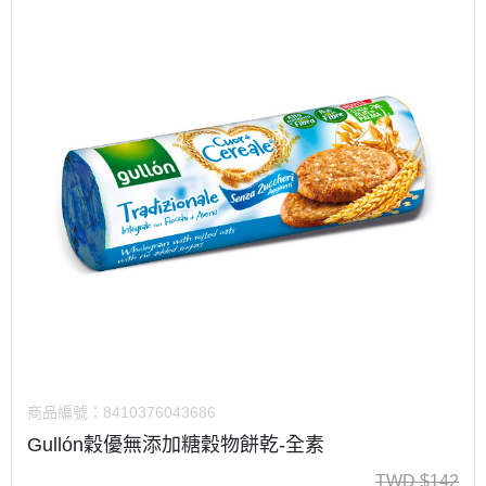
商品編號：
8410376043686
Gullón穀優無添加糖穀物餅乾-全素
TWD
$
142