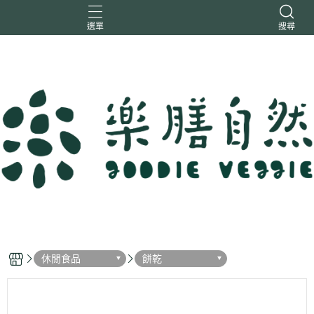
選單
搜尋
一樂鶴
大瑪
日日旺
綜神
駿伸
休閒食品
餅乾