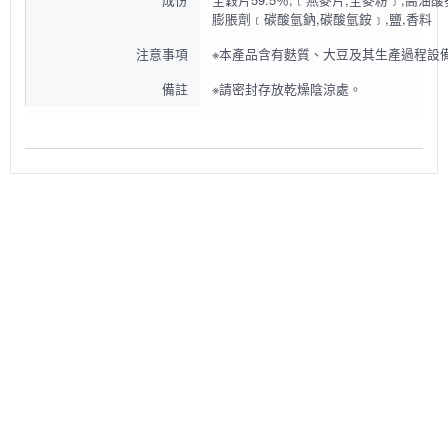
膨脹劑﹝碳酸氫鈉,碳酸氫銨﹞,鹽,香料
注意事項
※本產品含有麩質、大豆及其生產過程設
備註
※請密封存放乾燥陰涼處。