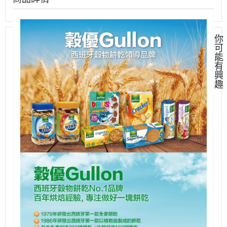
你
可
能
有
興
趣